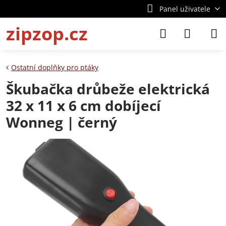
Panel uživatele
zipzop.cz
Ostatní doplňky pro ptáky
Škubačka drůbeže elektrická
32 x 11 x 6 cm dobíjecí
Wonneg | černý