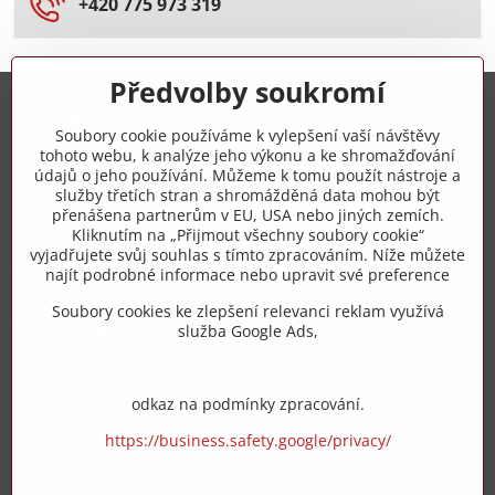
+420 775 973 319
Předvolby soukromí
Trovita s.r.o.
Soubory cookie používáme k vylepšení vaší návštěvy
tohoto webu, k analýze jeho výkonu a ke shromažďování
+420 775 973 319
údajů o jeho používání. Můžeme k tomu použít nástroje a
služby třetích stran a shromážděná data mohou být
přenášena partnerům v EU, USA nebo jiných zemích.
info​@zipzop​.cz
Kliknutím na „Přijmout všechny soubory cookie“
vyjadřujete svůj souhlas s tímto zpracováním. Níže můžete
Objednávky
najít podrobné informace nebo upravit své preference
Soubory cookies ke zlepšení relevanci reklam využívá
Vše k nákupu
služba Google Ads,
odkaz na podmínky zpracování.
https://business.safety.google/privacy/