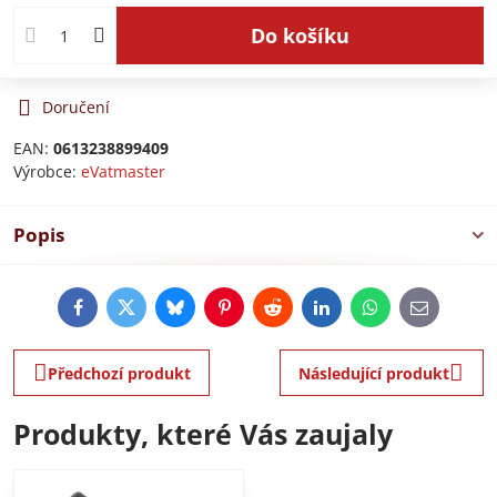
Do košíku
Doručení
EAN:
0613238899409
Výrobce:
eVatmaster
Popis
Facebook
Twitter
Bluesky
Pinterest
Reddit
LinkedIn
WhatsApp
E-
mail
Předchozí produkt
Následující produkt
Produkty, které Vás zaujaly