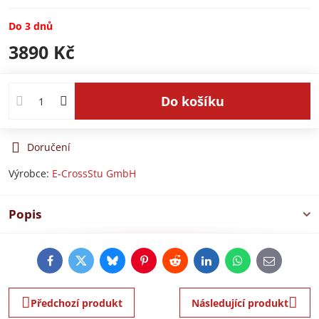
Do 3 dnů
3890 Kč
Do košíku
Doručení
Výrobce:
E-CrossStu GmbH​
Popis
Facebook
Twitter
Bluesky
Pinterest
Reddit
LinkedIn
WhatsApp
E-
mail
Předchozí produkt
Následující produkt