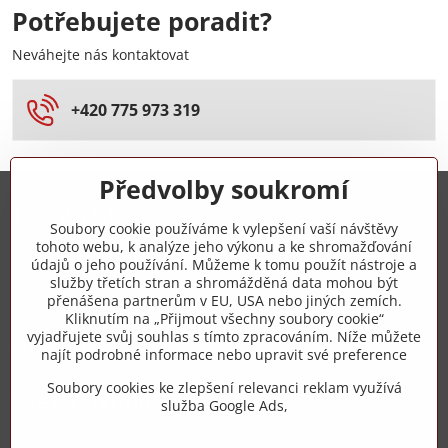
Potřebujete poradit?
Neváhejte nás kontaktovat
+420 775 973 319
Předvolby soukromí
Trovita s.r.o.
Soubory cookie používáme k vylepšení vaší návštěvy
tohoto webu, k analýze jeho výkonu a ke shromažďování
+420 775 973 319
údajů o jeho používání. Můžeme k tomu použít nástroje a
služby třetích stran a shromážděná data mohou být
přenášena partnerům v EU, USA nebo jiných zemích.
info​@zipzop​.cz
Kliknutím na „Přijmout všechny soubory cookie“
vyjadřujete svůj souhlas s tímto zpracováním. Níže můžete
Objednávky
najít podrobné informace nebo upravit své preference
Soubory cookies ke zlepšení relevanci reklam využívá
Vše k nákupu
služba Google Ads,