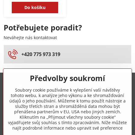
Do košíku
Potřebujete poradit?
Neváhejte nás kontaktovat
+420 775 973 319
Předvolby soukromí
Trovita s.r.o.
Soubory cookie používáme k vylepšení vaší návštěvy
tohoto webu, k analýze jeho výkonu a ke shromažďování
+420 775 973 319
údajů o jeho používání. Můžeme k tomu použít nástroje a
služby třetích stran a shromážděná data mohou být
přenášena partnerům v EU, USA nebo jiných zemích.
info​@zipzop​.cz
Kliknutím na „Přijmout všechny soubory cookie“
vyjadřujete svůj souhlas s tímto zpracováním. Níže můžete
Objednávky
najít podrobné informace nebo upravit své preference