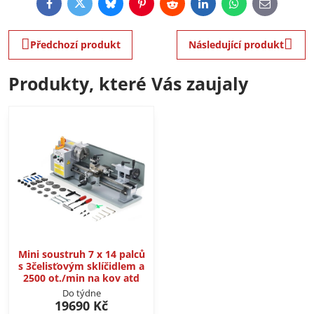
Facebook
Twitter
Bluesky
Pinterest
Reddit
LinkedIn
WhatsApp
E-
mail
Předchozí produkt
Následující produkt
Produkty, které Vás zaujaly
Mini soustruh 7 x 14 palců
s 3čelisťovým sklíčidlem a
2500 ot./min na kov atd
Do týdne
19690 Kč