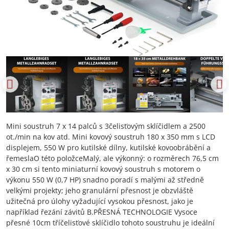
Mini soustruh 7 x 14 palců s 3čelisťovým sklíčidlem a 2500
ot./min na kov atd. Mini kovový soustruh 180 x 350 mm s LCD
displejem, 550 W pro kutilské dílny, kutilské kovoobrábění a
řemeslaO této položceMalý, ale výkonný: o rozměrech 76,5 cm
x 30 cm si tento miniaturní kovový soustruh s motorem o
výkonu 550 W (0,7 HP) snadno poradí s malými až středně
velkými projekty; jeho granulární přesnost je obzvláště
užitečná pro úlohy vyžadující vysokou přesnost, jako je
například řezání závitů B.PŘESNÁ TECHNOLOGIE Vysoce
přesné 10cm tříčelisťové sklíčidlo tohoto soustruhu je ideální