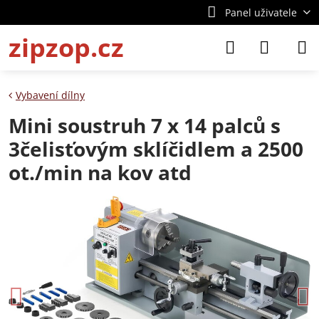
Panel uživatele
zipzop.cz
Vybavení dílny
Mini soustruh 7 x 14 palců s
3čelisťovým sklíčidlem a 2500
ot./min na kov atd