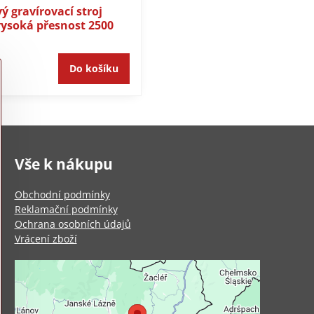
ý gravírovací stroj
ysoká přesnost 2500
Do košíku
Vše k nákupu
Obchodní podmínky
Reklamační podmínky
Ochrana osobních údajů
Vrácení zboží