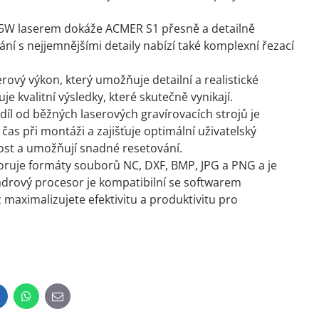
 2,5W laserem dokáže ACMER S1 přesně a detailně
ní s nejjemnějšími detaily nabízí také komplexní řezací
erový výkon, který umožňuje detailní a realistické
e kvalitní výsledky, které skutečně vynikají.
zdíl od běžných laserových gravírovacích strojů je
s při montáži a zajišťuje optimální uživatelský
nost a umožňují snadné resetování.
dporuje formáty souborů NC, DXF, BMP, JPG a PNG a je
drový procesor je kompatibilní se softwarem
maximalizujete efektivitu a produktivitu pro
inkedIn
WhatsApp
E-
mail