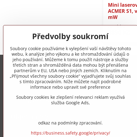
Mini laserov
ACMER S1, v
mW
Do týdne
3890 Kč
Předvolby soukromí
Soubory cookie používáme k vylepšení vaší návštěvy tohoto
webu, k analýze jeho výkonu a ke shromažďování údajů o
jeho používání. Můžeme k tomu použít nástroje a služby
třetích stran a shromážděná data mohou být přenášena
Trovita s.r.o.
partnerům v EU, USA nebo jiných zemích. Kliknutím na
„Přijmout všechny soubory cookie“ vyjadřujete svůj souhlas
s tímto zpracováním. Níže můžete najít podrobné
+420 775 973 319
informace nebo upravit své preference
Soubory cookies ke zlepšení relevanci reklam využívá
info​@zipzop​.cz
služba Google Ads,
Objednávky
odkaz na podmínky zpracování.
Stav objednávky
https://business.safety.google/privacy/