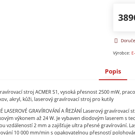
389
Doruče
Výrobce:
E
Popis
gravírovací stroj ACMER S1, vysoká přesnost 2500 mW, pracov
kov, akryl, kůži, laserový gravírovací stroj pro kutily
 LASEROVÉ GRAVÍROVÁNÍ A ŘEZÁNÍ Laserový gravírovací stro
kovým výkonem až 24 W. Je vybaven diodovým laserem s tec
u vzdáleností 2 mm a zajišťuje ultra přesné gravírování. La
írování 10 000 mm/min s opakovatelnou přesností polohová