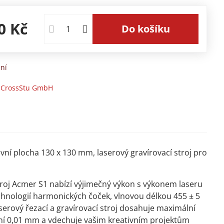
0 Kč
Do košíku
ní
-CrossStu GmbH​
ní plocha 130 x 130 mm, laserový gravírovací stroj pro
j Acmer S1 nabízí výjimečný výkon s výkonem laseru
hnologií harmonických čoček, vlnovou délkou 455 ± 5
serový řezací a gravírovací stroj dosahuje maximální
ní 0,01 mm a vdechuje vašim kreativním projektům