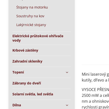
Śtojany na motorku
Soustruhy na kov
Lakýrnické stojany
Elektrické průtokové ohřívače
vody
Krbové zástěny
Zahradní skleníky
Topení
Mini laserový 
kutily, dřevo a 
Zábrany do dveří
VYSOCE PŘESNÉ
Solarní světla, led světla
2500 mW a cel
nm a ohniskovo
Dílna
rychlosti grav