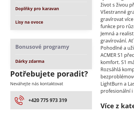
život s živou p
Doplňky pro karavan
Všestranné gra
gravírovat víc
Lisy na ovoce
funkce pro růz
Jemná a realist
gravírování. Ať
Bonusové programy
Pohodlné a uživ
ACMER S1 přede
Dárky zdarma
komfort. S1 má
Rozsáhlá kompa
Potřebujete poradit?
bezproblémově
LightBurn a La
Neváhejte nás kontaktovat
profesionální 
+420 775 973 319
Více z kat