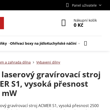
Panel uživatele
Nákupní košík
0 Kč
lňky
Ohřívací boxy na jídlo
Kuchyňské náčíní
m a zahrada dílna
Vybavení dílny
 laserový gravírovací stroj
R S1, vysoká přesnost
0 mW
rový gravírovací stroj ACMER S1, vysoká přesnost 2500