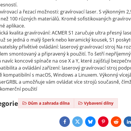
řesností.
vírovací a řezací možnosti: gravírovací laser. S výkonným
e než 100 různých materiálů. Kromě sofistikovaných gravírová
né aplikace.
ická kvalita gravírování: ACMER S1 zaručuje ultra přesný las
 už se jedná o malý šperk nebo keramický kousek, S1 poskytuj
atelsky přívětivé ovládání: laserový gravírovací stroj Na ro
m smontovaný a připravený k použití. To šetří nepříjemný ča
 navíc koncové spínače na ose X a Y, které zajišťují bezpeč
tibilita a ovládání zařízení: laserový gravírovací stroj po
 kompatibilní s macOS, Windows a Linuxem. Výkonný vícejá
serGRBL a umožňuje vám ovládat více strojů současně, čímž 
i komerční použití
egorie
Dům a zahrada dílna
Vybavení dílny
Facebook
Twitter
Bluesky
Pinterest
Reddit
L