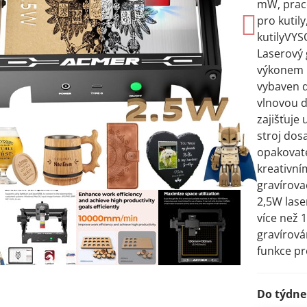
mW, praco
pro kutily
kutilyVY
Laserový 
výkonem 
vybaven d
vlnovou d
zajišťuje 
stroj dos
opakovat
kreativní
gravírova
2,5W lase
více než 
gravírová
funkce pr
Do týdne