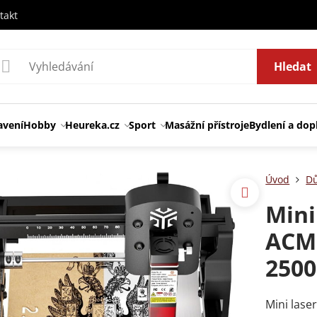
takt
Hledat
avení
Hobby
Heureka.cz
Sport
Masážní přístroje
Bydlení a dop
Úvod
Dů
Mini
ACME
250
Mini lase