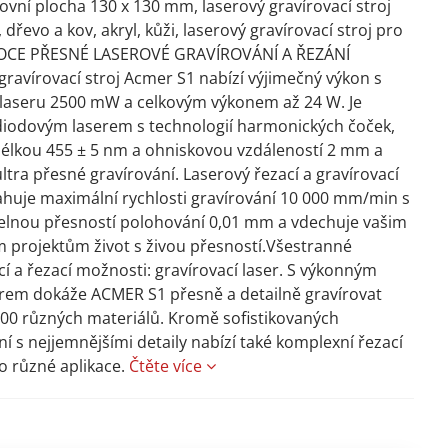
vní plocha 130 x 130 mm, laserový gravírovací stroj
, dřevo a kov, akryl, kůži, laserový gravírovací stroj pro
SOCE PŘESNÉ LASEROVÉ GRAVÍROVÁNÍ A ŘEZÁNÍ
gravírovací stroj Acmer S1 nabízí výjimečný výkon s
laseru 2500 mW a celkovým výkonem až 24 W. Je
iodovým laserem s technologií harmonických čoček,
élkou 455 ± 5 nm a ohniskovou vzdáleností 2 mm a
ultra přesné gravírování. Laserový řezací a gravírovací
ahuje maximální rychlosti gravírování 10 000 mm/min s
elnou přesností polohování 0,01 mm a vdechuje vašim
m projektům život s živou přesností.Všestranné
cí a řezací možnosti: gravírovací laser. S výkonným
rem dokáže ACMER S1 přesně a detailně gravírovat
100 různých materiálů. Kromě sofistikovaných
ní s nejjemnějšími detaily nabízí také komplexní řezací
o různé aplikace.
Čtěte více