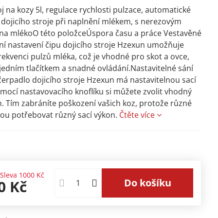
oj na kozy 5l, regulace rychlosti pulzace, automatické
 dojicího stroje při naplnění mlékem, s nerezovým
 na mlékoO této položceÚspora času a práce Vestavěné
tní nastavení čipu dojicího stroje Hzexun umožňuje
frekvenci pulzů mléka, což je vhodné pro skot a ovce,
 jedním tlačítkem a snadné ovládání.Nastavitelné sání
erpadlo dojicího stroje Hzexun má nastavitelnou sací
omocí nastavovacího knoflíku si můžete zvolit vhodný
n. Tím zabráníte poškození vašich koz, protože různé
ou potřebovat různý sací výkon.
Čtěte více
Sleva
1000 Kč
Do košíku
0 Kč