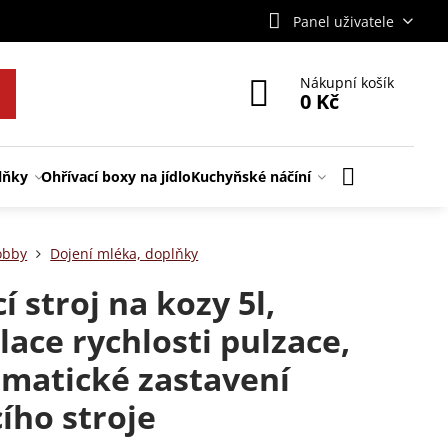
Panel uživatele
Nákupní košík
0 Kč
lňky
Ohřívací boxy na jídlo
Kuchyňské náčíní
obby
Dojení mléka, doplňky
í stroj na kozy 5l,
lace rychlosti pulzace,
matické zastavení
cího stroje