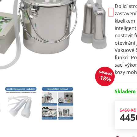
Dojicí str
zastavení
kbelíkem
inteligen
nastavit 
otevírání
Vakuové č
funkci. P
sací výko
kozy moh
5450 Kč
18%
Skladem
5450 Kč
445