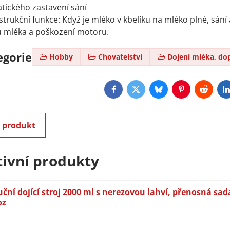
tického zastavení sání
trukční funkce: Když je mléko v kbelíku na mléko plné, sání 
 mléka a poškození motoru.
egorie
Hobby
Chovatelství
Dojení mléka, do
Facebook
Twitter
Bluesky
Pinterest
Reddit
L
í produkt
tivní produkty
ční dojící stroj 2000 ml s nerezovou lahví, přenosná sad
oz