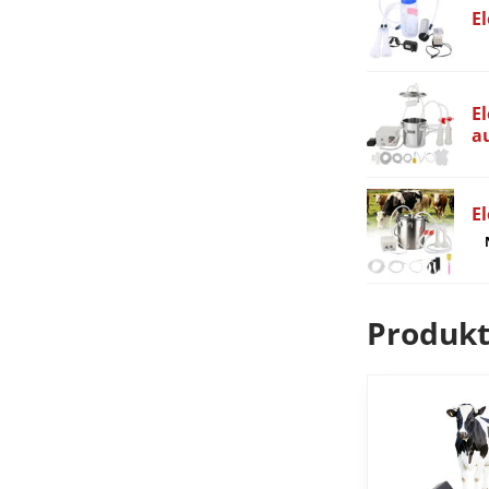
El
El
a
El
Produkt