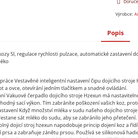
Doruče
Výrobce:
A
Popis
 kozy 5l, regulace rychlosti pulzace, automatické zastavení 
léko
práce Vestavěné inteligentní nastavení čipu dojicího stroje
t a ovce, otevírání jedním tlačítkem a snadné ovládání.
ání Vakuové čerpadlo dojicího stroje Hzexun má nastavitelno
vhodný sací výkon. Tím zabráníte poškození vašich koz, pr
stavení Když množství mléka v sudu našeho dojicího stroje d
estane sát mléko do sudu, aby se zabránilo jeho přetečení. Na
ný dojicí stroj hzexun napodobuje princip dojení koz a řídí 
 prsa a zabraňuje zánětu prsou. Používá se silikonová hadice