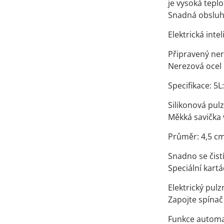
je vysoká teplo
Snadná obsluha
Elektrická int
Připravený ner
Nerezová ocel p
Specifikace: 5
Silikonová pul
Měkká savička 
Průměr: 4,5 cm
Snadno se čist
Speciální kart
Elektrický pul
Zapojte spínač
Funkce automa