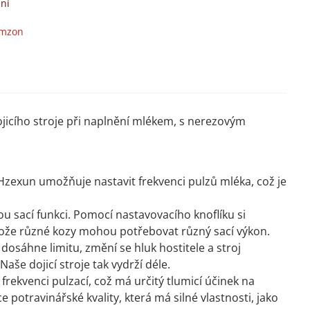
ní
mzon
dojicího stroje při naplnění mlékem, s nerezovým
 Hzexun umožňuje nastavit frekvenci pulzů mléka, což je
u sací funkci. Pomocí nastavovacího knoflíku si
otože různé kozy mohou potřebovat různý sací výkon.
osáhne limitu, změní se hluk hostitele a stroj
še dojicí stroje tak vydrží déle.
frekvenci pulzací, což má určitý tlumicí účinek na
 potravinářské kvality, která má silné vlastnosti, jako