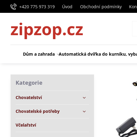
+420 775 973 319
Úvod
Obchodní podmínky
Kon
zipzop.cz
Dům a zahrada
Automatická dvířka do kurníku, vyb
Kategorie
Chovatelství
Chovatelské potřeby
Včelařství