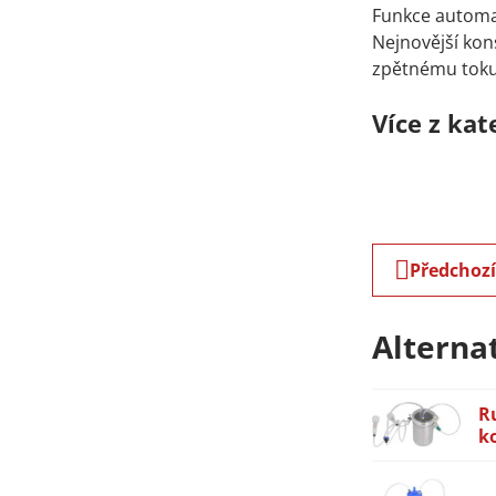
Funkce automa
Nejnovější kons
zpětnému toku
Více z kat
Předchoz
Alterna
Ru
k