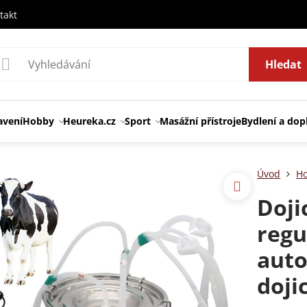
takt
Hledat
avení
Hobby
Heureka.cz
Sport
Masážní přístroje
Bydlení a dop
Úvod
H
Dojic
regu
auto
doji