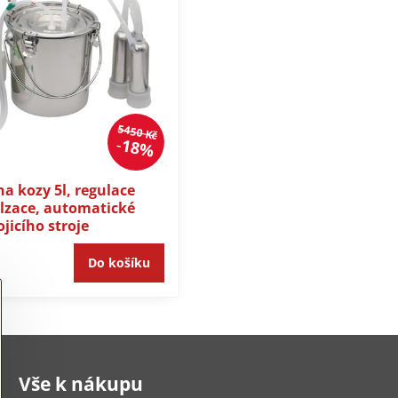
5450 Kč
18%
 na kozy 5l, regulace
ulzace, automatické
jicího stroje
Do košíku
Vše k nákupu