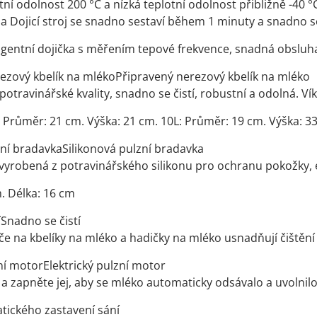
tní odolnost 200 °C a nízká teplotní odolnost přibližně -40 °
 Dojicí stroj se snadno sestaví během 1 minuty a snadno s
eligentní dojička s měřením tepové frekvence, snadná obsluha
ezový kbelík na mlékoPřipravený nerezový kbelík na mléko
otravinářské kvality, snadno se čistí, robustní a odolná. Vík
L: Průměr: 21 cm. Výška: 21 cm. 10L: Průměr: 19 cm. Výška: 3
zní bradavkaSilikonová pulzní bradavka
vyrobená z potravinářského silikonu pro ochranu pokožky, e
. Délka: 16 cm
íSnadno se čistí
áče na kbelíky na mléko a hadičky na mléko usnadňují čištění
zní motorElektrický pulzní motor
 a zapněte jej, aby se mléko automaticky odsávalo a uvolnil
tického zastavení sání