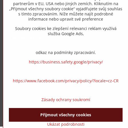
partnerům v EU, USA nebo jiných zemích. Kliknutím na
„Přijmout všechny soubory cookie“ vyjadřujete svůj souhlas
+420 775 973 319
s tímto zpracováním. Níže můžete najít podrobné
informace nebo upravit své preference
info​@zipzop​.cz
Soubory cookies ke zlepšení relevanci reklam využívá
služba Google Ads,
Objednávky
Stav objednávky
odkaz na podmínky zpracování.
https://business.safety.google/privacy/
https://www.facebook.com/privacy/policy/?locale=cz-CR
Zásady ochrany soukromí
Přijmout všechny cookies
Ukázat podrobnosti