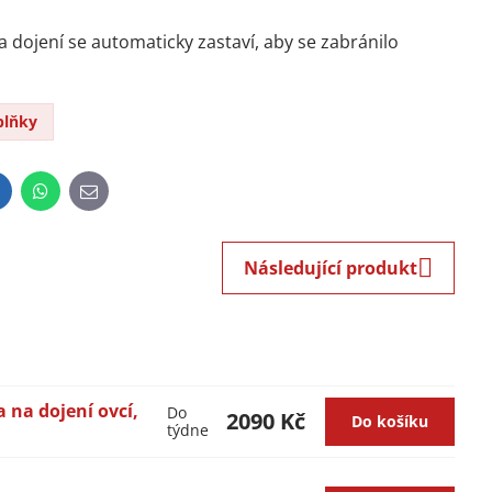
a dojení se automaticky zastaví, aby se zabránilo
plňky
inkedIn
WhatsApp
E-
mail
Následující produkt
a na dojení ovcí,
Do
2090 Kč
Do košíku
týdne