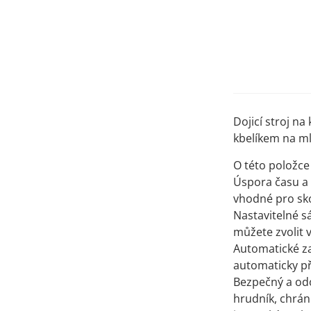
Dojicí stroj na
kbelíkem na m
O této položce
Úspora času a 
vhodné pro sko
Nastavitelné s
můžete zvolit 
Automatické za
automaticky př
Bezpečný a odol
hrudník, chrání