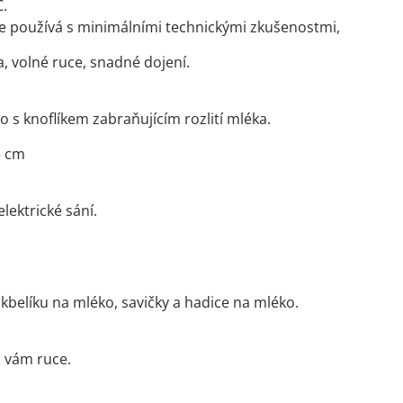
C.
e používá s minimálními technickými zkušenostmi,
, volné ruce, snadné dojení.
o s knoflíkem zabraňujícím rozlití mléka.
3 cm
lektrické sání.
 kbelíku na mléko, savičky a hadice na mléko.
o vám ruce.