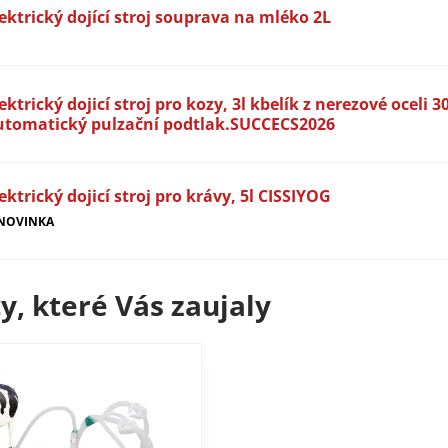
ektrický dojící stroj souprava na mléko 2L
ektrický dojicí stroj pro kozy, 3l kbelík z nerezové oceli 3
utomatický pulzační podtlak.SUCCECS2026
ektrický dojicí stroj pro krávy, 5l CISSIYOG
NOVINKA
y, které Vás zaujaly