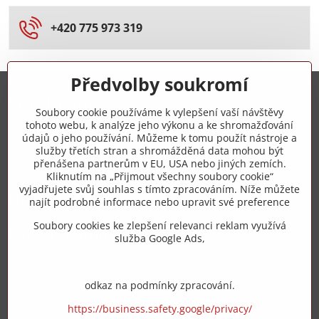
+420 775 973 319
Předvolby soukromí
Trovita s.r.o.
Soubory cookie používáme k vylepšení vaší návštěvy
tohoto webu, k analýze jeho výkonu a ke shromažďování
+420 775 973 319
údajů o jeho používání. Můžeme k tomu použít nástroje a
služby třetích stran a shromážděná data mohou být
přenášena partnerům v EU, USA nebo jiných zemích.
info​@zipzop​.cz
Kliknutím na „Přijmout všechny soubory cookie“
vyjadřujete svůj souhlas s tímto zpracováním. Níže můžete
Objednávky
najít podrobné informace nebo upravit své preference
Soubory cookies ke zlepšení relevanci reklam využívá
Vše k nákupu
služba Google Ads,
odkaz na podmínky zpracování.
https://business.safety.google/privacy/