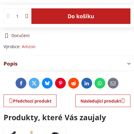
Do košíku
Doručení
Výrobce:
Amzon
Popis
Facebook
Twitter
Bluesky
Pinterest
Reddit
LinkedIn
WhatsApp
E-
mail
Předchozí produkt
Následující produkt
Produkty, které Vás zaujaly