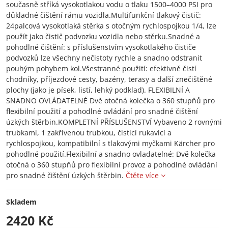
současně stříká vysokotlakou vodu o tlaku 1500–4000 PSI pro
důkladné čištění rámu vozidla.Multifunkční tlakový čistič:
24palcová vysokotlaká stěrka s otočným rychlospojkou 1/4, lze
použít jako čistič podvozku vozidla nebo stěrku.Snadné a
pohodlné čištění: s příslušenstvím vysokotlakého čističe
podvozků lze všechny nečistoty rychle a snadno odstranit
pouhým pohybem kol.Všestranné použití: efektivně čistí
chodníky, příjezdové cesty, bazény, terasy a další znečištěné
plochy (jako je písek, listí, lehký podklad). FLEXIBILNÍ A
SNADNO OVLÁDATELNÉ Dvě otočná kolečka o 360 stupňů pro
flexibilní použití a pohodlné ovládání pro snadné čištění
úzkých štěrbin.KOMPLETNÍ PŘÍSLUŠENSTVÍ Vybaveno 2 rovnými
trubkami, 1 zakřivenou trubkou, čisticí rukavicí a
rychlospojkou, kompatibilní s tlakovými myčkami Kärcher pro
pohodlné použití.Flexibilní a snadno ovladatelné: Dvě kolečka
otočná o 360 stupňů pro flexibilní provoz a pohodlné ovládání
pro snadné čištění úzkých štěrbin.
Čtěte více
Skladem
2420 Kč