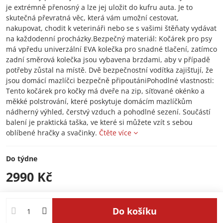
je extrémně přenosný a lze jej uložit do kufru auta. Je to
skutečná převratná věc, která vám umožní cestovat,
nakupovat, chodit k veterináři nebo se s vašimi štěňaty vydávat
na každodenní procházky.Bezpečný materiál: Kočárek pro psy
má vpředu univerzální EVA kolečka pro snadné tlačení, zatímco
zadní směrová kolečka jsou vybavena brzdami, aby v případě
potřeby zůstal na místě. Dvě bezpečnostní vodítka zajišťují, že
jsou domácí mazlíčci bezpečně připoutániPohodlné vlastnosti:
Tento kočárek pro kočky má dveře na zip, síťované okénko a
měkké polstrování, které poskytuje domácím mazlíčkům
nádherný výhled, čerstvý vzduch a pohodlné sezení. Součástí
balení je praktická taška, ve které si můžete vzít s sebou
oblíbené hračky a svačinky.
Čtěte více
Do týdne
2990 Kč
Do košíku