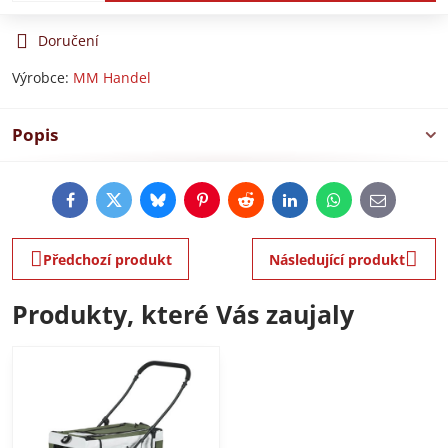
Doručení
Výrobce:
MM Handel
Popis
Facebook
Twitter
Bluesky
Pinterest
Reddit
LinkedIn
WhatsApp
E-
mail
Předchozí produkt
Následující produkt
Produkty, které Vás zaujaly