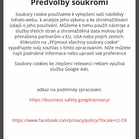
Předvolby soukromí
Trovita s.r.o.
Soubory cookie používáme k vylepšení vaší návštěvy
tohoto webu, k analýze jeho výkonu a ke shromažďování
+420 775 973 319
údajů o jeho používání. Můžeme k tomu použít nástroje a
služby třetích stran a shromážděná data mohou být
přenášena partnerům v EU, USA nebo jiných zemích.
info​@zipzop​.cz
Kliknutím na „Přijmout všechny soubory cookie“
vyjadřujete svůj souhlas s tímto zpracováním. Níže můžete
Objednávky
najít podrobné informace nebo upravit své preference
Soubory cookies ke zlepšení relevanci reklam využívá
Vše k nákupu
služba Google Ads,
odkaz na podmínky zpracování.
https://business.safety.google/privacy/
https://www.facebook.com/privacy/policy/?locale=cz-CR