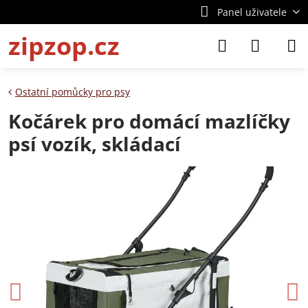
Panel uživatele
zipzop.cz
Ostatní pomůcky pro psy
Kočárek pro domácí mazlíčky
psí vozík, skládací