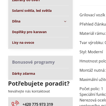
Solarní světla, led světla
Grilovací vozík
Dílna
Přehled článk
Doplňky pro karavan
Materiál rámu:
Tvar výrobku: 
Lisy na ovoce
Styl: Moderní
Hmotnost polo
Bonusové programy
Montáž nutná:
Dárky zdarma
Maximální užit
Potřebujete poradit?
Počet polic: 1
Neváhejte nás kontaktovat
Speciální funk
Nerezová ocelo
+420 775 973 319
venkovního gri