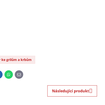
 ke grilům a krbům
inkedIn
WhatsApp
E-
mail
Následující produkt