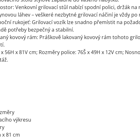
ostor: Venkovní grilovací stůl nabízí spodní polici, držák na
ynovou láhev – veškeré nezbytné grilovací náčiní je vždy po 
boční rukojeť: Grilovací vozík lze snadno přemístit na pož
adě potřeby bezpečný a stabilní.
aný kovový rám: Práškově lakovaný kovový rám tohoto grilov
tí.
x 56H x 81V cm; Rozměry police: 76Š x 49H x 12V cm; Nosnost:
táž.
ozměry
acího výkresu
ry
m x 81 cm