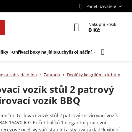
Panel uživatele
Nákupní košík
0 Kč
lňky
Ohřívací boxy na jídlo
Kuchyňské náčíní
m a zahrada dílna
Zahrada
Doplňky ke grilům a krbům
ovací vozík stůl 2 patrový
írovací vozík BBQ
unečno Grilovací vozík stůl 2 patrový servírovací vozík
46-164V00CG Počet balíků 1 elegantní pracovní
erezové oceli vytváří stabilní a stylový základFlexibilní