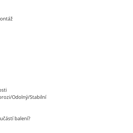
ontáž
osti
orozi/Odolný/Stabilní
učástí balení?