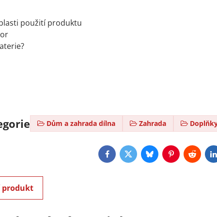
lasti použití produktu
tor
aterie?
egorie
Dům a zahrada dílna
Zahrada
Doplňky
Facebook
Twitter
Bluesky
Pinterest
Reddit
L
í produkt