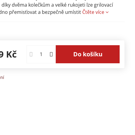
: díky dvěma kolečkům a velké rukojeti lze grilovací
dno přemisťovat a bezpečně umístit
Čtěte více
9 Kč
Do košíku
ní