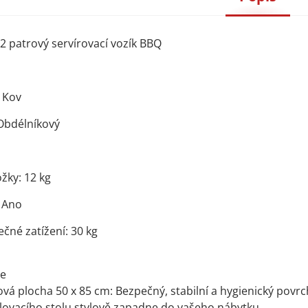
 2 patrový servírovací vozík BBQ
u
 Kov
Obdélníkový
žky: 12 kg
 Ano
ečné zatížení: 30 kg
ce
vá plocha 50 x 85 cm: Bezpečný, stabilní a hygienický povrc
lovacího stolu stylově zapadne do vašeho nábytku.