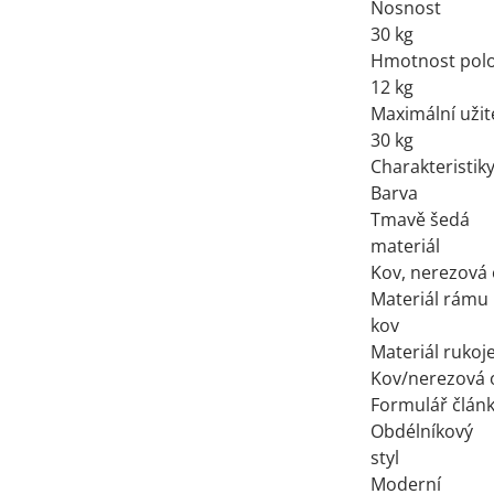
Nosnost
30 kg
Hmotnost pol
12 kg
Maximální užit
30 kg
Charakteristik
Barva
Tmavě šedá
materiál
Kov, nerezová 
Materiál rámu
kov
Materiál rukoje
Kov/nerezová 
Formulář člán
Obdélníkový
styl
Moderní