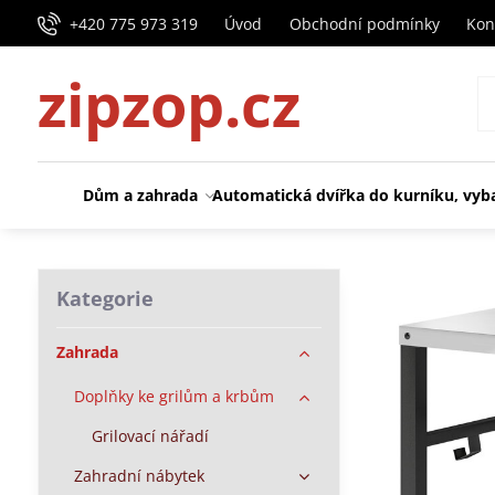
+420 775 973 319
Úvod
Obchodní podmínky
Kon
zipzop.cz
Dům a zahrada
Automatická dvířka do kurníku, vyb
Kategorie
Zahrada
Doplňky ke grilům a krbům
Grilovací nářadí
Zahradní nábytek