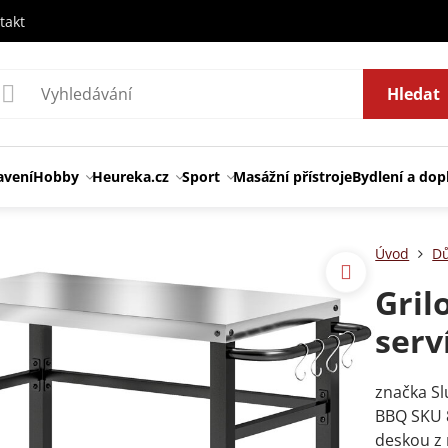
takt
Hledat
avení
Hobby
Heureka.cz
Sport
Masážní přístroje
Bydlení a dop
Úvod
Dů
Gril
serv
značka Sl
BBQ SKU 8
deskou z n