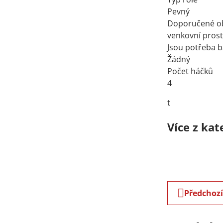
Pevný
Doporučené ob
venkovní pros
Jsou potřeba b
Žádný
Počet háčků
4
t
Více z kat
Předchoz