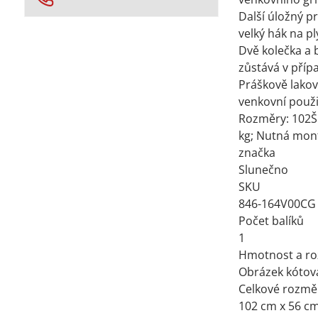
Další úložný pr
velký hák na pl
Dvě kolečka a 
zůstává v příp
Práškově lakov
venkovní použi
Rozměry: 102Š 
kg; Nutná mon
značka
Slunečno
SKU
846-164V00CG
Počet balíků
1
Hmotnost a r
Obrázek kótov
Celkové rozmě
102 cm x 56 c