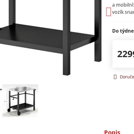
a mobilní
vozík sna
Do týdne
229
Doruče
Popis