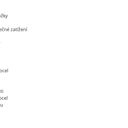
ožky
ečné zatížení
y
ocel
ti
ocel
ku