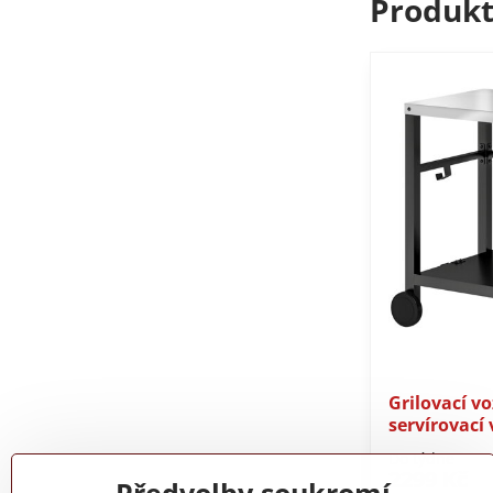
Produkt
Grilovací vo
servírovací
Do týdne
2299 Kč