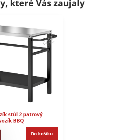
y, které Vás zaujaly
zík stůl 2 patrový
 vozík BBQ
Do košíku