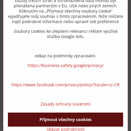
služby třetích stran a shromážděná data mohou být
přenášena partnerům v EU, USA nebo jiných zemích.
info​@zipzop​.cz
Kliknutím na „Přijmout všechny soubory cookie“
vyjadřujete svůj souhlas s tímto zpracováním. Níže můžete
Objednávky
najít podrobné informace nebo upravit své preference
Soubory cookies ke zlepšení relevanci reklam využívá
Vše k nákupu
služba Google Ads,
odkaz na podmínky zpracování.
https://business.safety.google/privacy/
https://www.facebook.com/privacy/policy/?locale=cz-CR
Zásady ochrany soukromí
Přijmout všechny cookies
©
2026
Copyright
Předvolby soukromí
Zásady ochrany soukromí
Ukázat podrobnosti