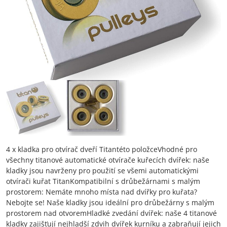
4 x kladka pro otvírač dveří Titantéto položceVhodné pro
všechny titanové automatické otvírače kuřecích dvířek: naše
kladky jsou navrženy pro použití se všemi automatickými
otvírači kuřat TitanKompatibilní s drůbežárnami s malým
prostorem: Nemáte mnoho místa nad dvířky pro kuřata?
Nebojte se! Naše kladky jsou ideální pro drůbežárny s malým
prostorem nad otvoremHladké zvedání dvířek: naše 4 titanové
kladky zajišťují nejhladší zdvih dvířek kurníku a zabraňují jejich