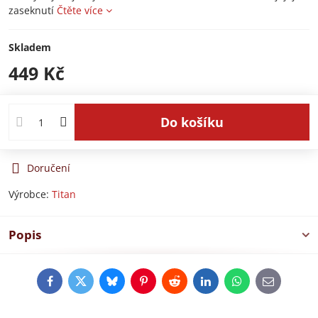
zaseknutí
Čtěte více
Skladem
449 Kč
Do košíku
Doručení
Výrobce:
Titan
Popis
Facebook
Twitter
Bluesky
Pinterest
Reddit
LinkedIn
WhatsApp
E-
mail