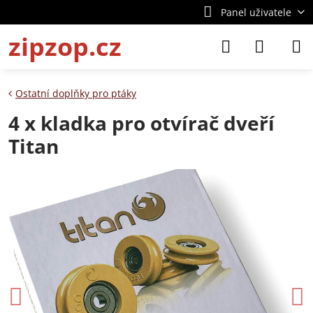
Panel uživatele
zipzop.cz
Ostatní doplňky pro ptáky
4 x kladka pro otvírač dveří
Titan