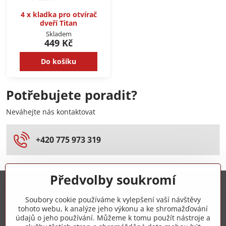
4 x kladka pro otvírač
dveří Titan
Skladem
449 Kč
Do košíku
Potřebujete poradit?
Neváhejte nás kontaktovat
+420 775 973 319
Předvolby soukromí
Trovita s.r.o.
Soubory cookie používáme k vylepšení vaší návštěvy
tohoto webu, k analýze jeho výkonu a ke shromažďování
+420 775 973 319
údajů o jeho používání. Můžeme k tomu použít nástroje a