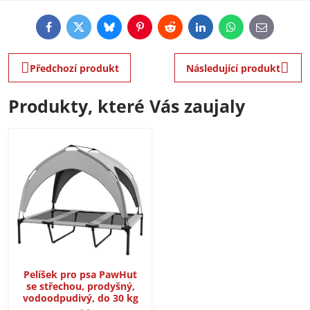
Facebook
Twitter
Bluesky
Pinterest
Reddit
LinkedIn
WhatsApp
E-
mail
Předchozí produkt
Následující produkt
Produkty, které Vás zaujaly
Pelíšek pro psa PawHut
se střechou, prodyšný,
vodoodpudivý, do 30 kg