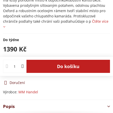
má vždy pohodlné místo k odpočinkuRobustní konstrukce:
Vybavena prodyšným síťovaným potahem, odolnou plachtou
Oxford a robustním ocelovým rámem tvoří stabilní místo pro
odpočinek vašeho chlupatého kamaráda. Protiskluzové
chrániče podlahy také chrání vaši podlahuÚdaje o p
Čtěte více
Do týdne
1390 Kč
Do košíku
Doručení
Výrobce:
MM Handel
Popis