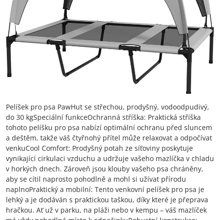
Pelíšek pro psa PawHut se střechou, prodyšný, vodoodpudivý,
do 30 kgSpeciální funkceOchranná stříška: Praktická stříška
tohoto pelíšku pro psa nabízí optimální ochranu před sluncem
a deštěm, takže váš čtyřnohý přítel může relaxovat a odpočívat
venkuCool Comfort: Prodyšný potah ze síťoviny poskytuje
vynikající cirkulaci vzduchu a udržuje vašeho mazlíčka v chladu
v horkých dnech. Zároveň jsou klouby vašeho psa chráněny,
aby se cítil naprosto pohodlně a mohl si užívat přírodu
naplnoPraktický a mobilní: Tento venkovní pelíšek pro psa je
lehký a je dodáván s praktickou taškou, díky které je přeprava
hračkou. Ať už v parku, na pláži nebo v kempu – váš mazlíček