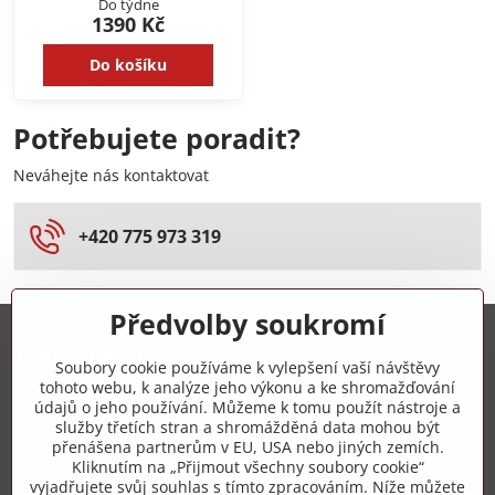
Do týdne
1390 Kč
Do košíku
Potřebujete poradit?
Neváhejte nás kontaktovat
+420 775 973 319
Předvolby soukromí
Trovita s.r.o.
Soubory cookie používáme k vylepšení vaší návštěvy
tohoto webu, k analýze jeho výkonu a ke shromažďování
+420 775 973 319
údajů o jeho používání. Můžeme k tomu použít nástroje a
služby třetích stran a shromážděná data mohou být
přenášena partnerům v EU, USA nebo jiných zemích.
info​@zipzop​.cz
Kliknutím na „Přijmout všechny soubory cookie“
vyjadřujete svůj souhlas s tímto zpracováním. Níže můžete