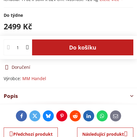
Do týdne
2499 Kč
Do košíku
Doručení
Výrobce:
MM Handel
Popis
Facebook
Twitter
Bluesky
Pinterest
Reddit
LinkedIn
WhatsApp
E-
mail
Předchozí produkt
Následující produkt