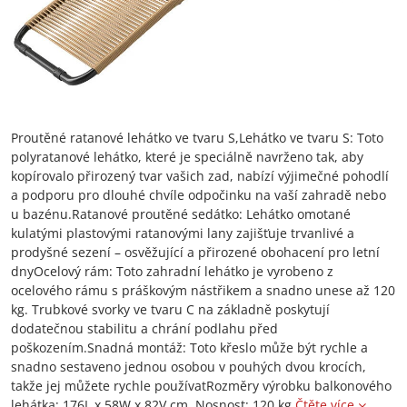
Proutěné ratanové lehátko ve tvaru S,Lehátko ve tvaru S: Toto
polyratanové lehátko, které je speciálně navrženo tak, aby
kopírovalo přirozený tvar vašich zad, nabízí výjimečné pohodlí
a podporu pro dlouhé chvíle odpočinku na vaší zahradě nebo
u bazénu.Ratanové proutěné sedátko: Lehátko omotané
kulatými plastovými ratanovými lany zajišťuje trvanlivé a
prodyšné sezení – osvěžující a přirozené obohacení pro letní
dnyOcelový rám: Toto zahradní lehátko je vyrobeno z
ocelového rámu s práškovým nástřikem a snadno unese až 120
kg. Trubkové svorky ve tvaru C na základně poskytují
dodatečnou stabilitu a chrání podlahu před
poškozením.Snadná montáž: Toto křeslo může být rychle a
snadno sestaveno jednou osobou v pouhých dvou krocích,
takže jej můžete rychle používatRozměry výrobku balkonového
lehátka: 176L x 58W x 82V cm. Nosnost: 120 kg
Čtěte více