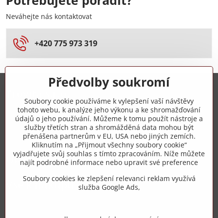
Potřebujete poradit?
Neváhejte nás kontaktovat
+420 775 973 319
Předvolby soukromí
Trovita s.r.o.
Soubory cookie používáme k vylepšení vaší návštěvy
tohoto webu, k analýze jeho výkonu a ke shromažďování
+420 775 973 319
údajů o jeho používání. Můžeme k tomu použít nástroje a
služby třetích stran a shromážděná data mohou být
přenášena partnerům v EU, USA nebo jiných zemích.
info​@zipzop​.cz
Kliknutím na „Přijmout všechny soubory cookie“
vyjadřujete svůj souhlas s tímto zpracováním. Níže můžete
Objednávky
najít podrobné informace nebo upravit své preference
Soubory cookies ke zlepšení relevanci reklam využívá
Vše k nákupu
služba Google Ads,