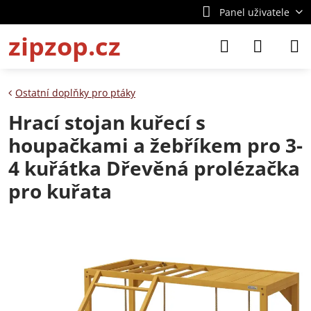
Panel uživatele
zipzop.cz
Ostatní doplňky pro ptáky
Hrací stojan kuřecí s
houpačkami a žebříkem pro 3-
4 kuřátka Dřevěná prolézačka
pro kuřata