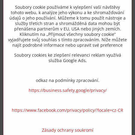
Trovita s.r.o.
Soubory cookie používáme k vylepšení vaší návštěvy
tohoto webu, k analýze jeho výkonu a ke shromažďování
+420 775 973 319
údajů o jeho používání. Můžeme k tomu použít nástroje a
služby třetích stran a shromážděná data mohou být
přenášena partnerům v EU, USA nebo jiných zemích.
info​@zipzop​.cz
Kliknutím na „Přijmout všechny soubory cookie“
vyjadřujete svůj souhlas s tímto zpracováním. Níže můžete
Objednávky
najít podrobné informace nebo upravit své preference
Soubory cookies ke zlepšení relevanci reklam využívá
Vše k nákupu
služba Google Ads,
odkaz na podmínky zpracování.
https://business.safety.google/privacy/
https://www.facebook.com/privacy/policy/?locale=cz-CR
Zásady ochrany soukromí