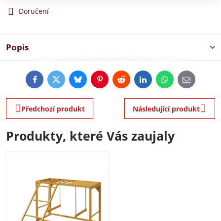
Doručení
Popis
Facebook
Twitter
Bluesky
Pinterest
Reddit
LinkedIn
WhatsApp
E-
mail
Předchozí produkt
Následující produkt
Produkty, které Vás zaujaly