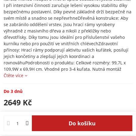
I při intenzivní činnosti zaručuje lešení vysokou stabilitu díky
bezpečnému postavení. Díky pevné základně drží bezpečně na
svém místě a snadno se nepřevrhneDřevěná konstrukce: Aby
se zabránilo oddělení vrstev, jsou hrací rámy vyrobeny
výhradně z masivního dřeva a nikoli z překližky nebo
dřevotřísky. Díky tomu jsou ideální pro příslušenství vašeho
kurníku nebo pro použití ve vnitřních chlévechZdravotní
přínosy: Hrací rámy podporují aktivitu vašich kuřátek, posilují
jejich končetiny a zlepšují jejich koordinaci a
rovnováhuPodrobnosti o produktu: Celkové rozměry: 99,7L x
109,9W x 69,9H cm. Vhodné pro 3-4 kuřata. Nutná montáž
Čtěte více
Do 3 dnů
2649 Kč
Do košíku