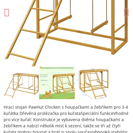
Hrací stojan PawHut Chicken s houpačkami a žebříkem pro 3-4
kuřátka Dřevěná prolézačka pro kuřataSpeciální funkceVhodné
pro více kuřat: Konstrukce je vybavena dvěma houpačkami a
žebříkem a nabízí několik míst k sezení, takže se tři až čtyři
kuřata mohou houpat a hrát si spolu současněVysoká stabilita: