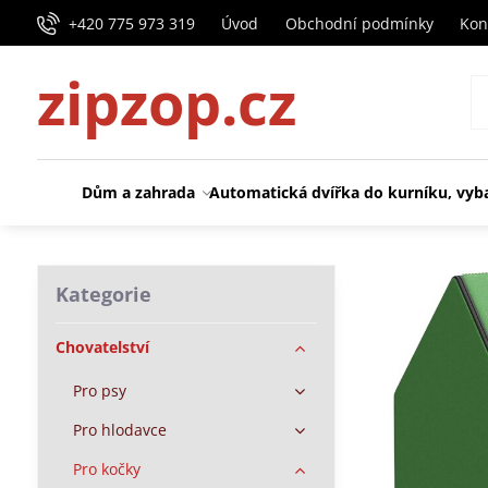
+420 775 973 319
Úvod
Obchodní podmínky
Kon
zipzop.cz
Dům a zahrada
Automatická dvířka do kurníku, vyb
Kategorie
Chovatelství
Pro psy
Pro hlodavce
Pro kočky