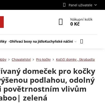
Panel uživatele
Nákupní košík
0 Kč
lňky
Ohřívací boxy na jídlo
Kuchyňské náčíní
obby
Chovatelství
Pro kočky
Kočičí domky , škrabadla
ívaný domeček pro kočky
výšenou podlahou, odolný
i povětrnostním vlivům
aboo| zelená