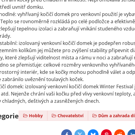
tředí uvnitř domku.
hodlné: vyhřívaný kočičí domek pro venkovní použití je vyb
. Teplo se rovnoměrně rozkládá po celé podložce a efektivně 
 zlepšují tepelnou izolaci a zabraňují vnikání studeného vzd
rády.
stabilní: izolovaný venkovní kočičí domek je podepřen robu
emním kolíkům jej můžete pro zvýšení stability připevnit d
ky, které zlepšují viditelnost místa a rámu v noci a zabraňu
adno se přemisťuje: celkové rozměry venkovního vyhřívané
prostorný interiér, kde se kočky mohou pohodlně válet a o
e zabránilo uvěznění toulavých koček.
ičí domek: izolovaný venkovní kočičí domek Winter Festival 
 atd. Nejenže chrání vaši kočku před vlivy venkovní teploty
 v chladných, deštivých a zasněžených dnech.
egorie
Hobby
Chovatelství
Dům a zahrada dí