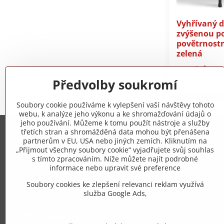
Vyhřívaný 
zvýšenou po
povětrnost
zelená
Do 3 dnů
3690 Kč
Předvolby soukromí
Soubory cookie používáme k vylepšení vaší návštěvy tohoto
webu, k analýze jeho výkonu a ke shromažďování údajů o
jeho používání. Můžeme k tomu použít nástroje a služby
třetích stran a shromážděná data mohou být přenášena
Trovita s.r.o.
partnerům v EU, USA nebo jiných zemích. Kliknutím na
„Přijmout všechny soubory cookie“ vyjadřujete svůj souhlas
s tímto zpracováním. Níže můžete najít podrobné
+420 775 973 319
informace nebo upravit své preference
Soubory cookies ke zlepšení relevanci reklam využívá
info​@zipzop​.cz
služba Google Ads,
Objednávky