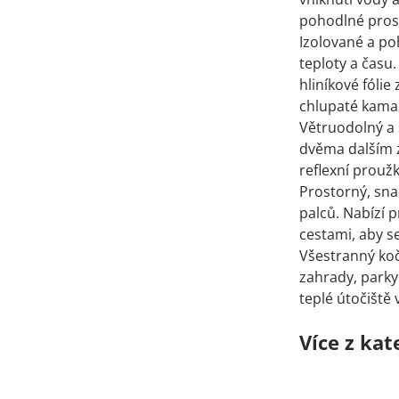
pohodlné pros
Izolované a po
teploty a času
hliníkové fólie
chlupaté kama
Větruodolný a 
dvěma dalším z
reflexní prouž
Prostorný, sn
palců. Nabízí 
cestami, aby s
Všestranný koč
zahrady, parky
teplé útočiště
Více z kat