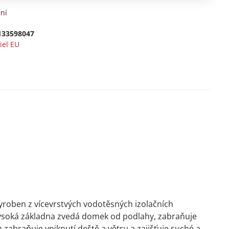
ní
133598047
oiel EU
vyroben z vícevrstvých vodotěsných izolačních
vysoká základna zvedá domek od podlahy, zabraňuje
zabraňuje vniknutí deště a větru a zajišťuje suché a