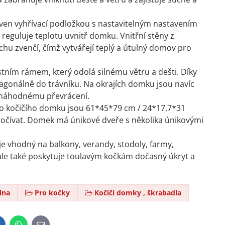
aven vyhřívací podložkou s nastavitelným nastavením
reguluje teplotu uvnitř domku. Vnitřní stěny z
uchu zvenčí, čímž vytvářejí teplý a útulný domov pro
stním rámem, který odolá silnému větru a dešti. Díky
iagonálně do trávníku. Na okrajích domku jsou navíc
jí náhodnému převrácení.
ho kočičího domku jsou 61*45*79 cm / 24*17,7*31
dpočívat. Domek má únikové dveře s několika únikovými
je vhodný na balkony, verandy, stodoly, farmy,
, ale také poskytuje toulavým kočkám dočasný úkryt a
lna
Pro kočky
Kočičí domky , škrabadla