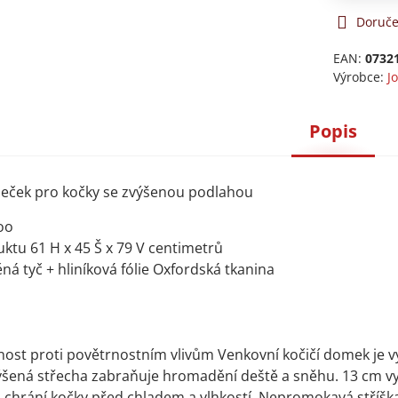
Doruče
EAN:
0732
Výrobce:
J
Popis
eček pro kočky se zvýšenou podlahou
oo
tu 61 H x 45 Š x 79 V centimetrů
ná tyč + hliníková fólie Oxfordská tkanina
lnost proti povětrnostním vlivům Venkovní kočičí domek je 
výšená střecha zabraňuje hromadění deště a sněhu. 13 cm 
a chrání kočky před chladem a vlhkostí. Nepromokavá stříška 