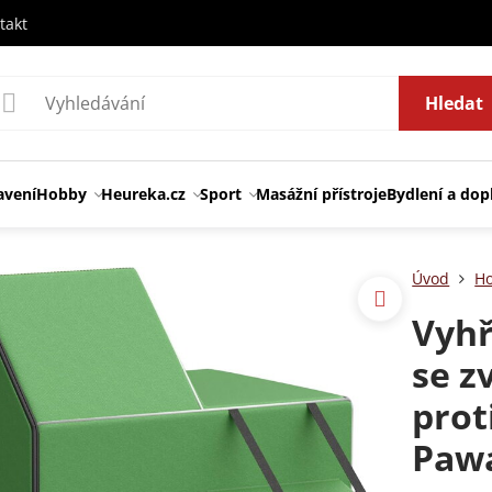
takt
Hledat
avení
Hobby
Heureka.cz
Sport
Masážní přístroje
Bydlení a dop
Úvod
H
Vyhř
se z
prot
Paw