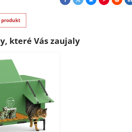
Facebook
Twitter
Bluesky
Pinterest
Reddit
L
í produkt
y, které Vás zaujaly