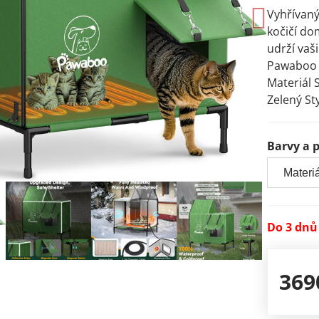
Vyhřívan
kočičí do
udrží vaš
Pawaboo 
Materiál 
Zelený St
Barvy a 
Do 3 dnů
369