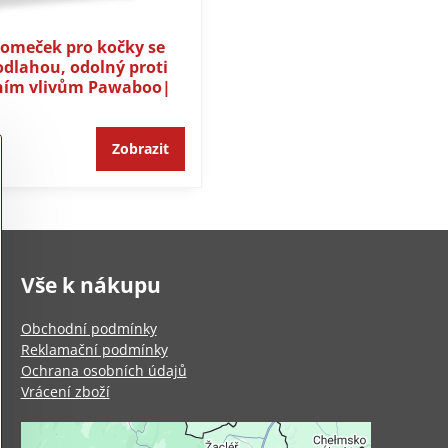
domeček pro kočky se
dlahou, odolný proti
ním vlivům Pawaboo|
Zobrazit
Vše k nákupu
Obchodní podmínky
Reklamační podmínky
Ochrana osobních údajů
Vrácení zboží