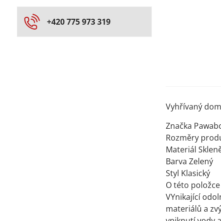
+420 775 973 319
Vyhřívaný dom
Značka Pawab
Rozměry produk
Materiál Skleně
Barva Zelený
Styl Klasický
O této položce
VYnikající odo
materiálů a z
vniknutí vody 