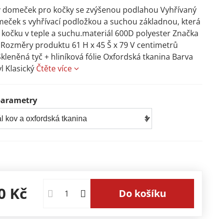
ý domeček pro kočky se zvýšenou podlahou Vyhřívaný
meček s vyhřívací podložkou a suchou základnou, která
i kočku v teple a suchu.materiál 600D polyester Značka
Rozměry produktu 61 H x 45 Š x 79 V centimetrů
Skleněná tyč + hliníková fólie Oxfordská tkanina Barva
yl Klasický
Čtěte více
parametry
0 Kč
Do košíku