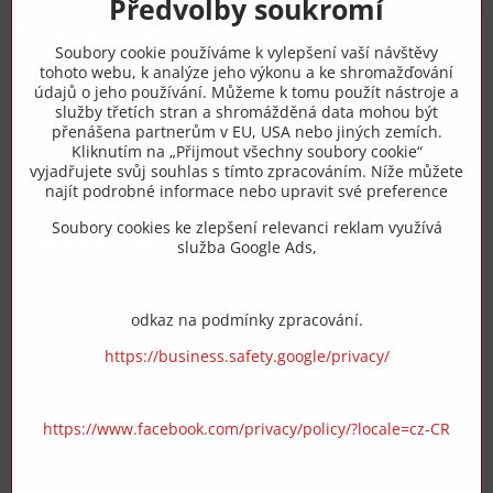
Předvolby soukromí
Trovita s.r.o.
Soubory cookie používáme k vylepšení vaší návštěvy
tohoto webu, k analýze jeho výkonu a ke shromažďování
+420 775 973 319
údajů o jeho používání. Můžeme k tomu použít nástroje a
služby třetích stran a shromážděná data mohou být
přenášena partnerům v EU, USA nebo jiných zemích.
info​@zipzop​.cz
Kliknutím na „Přijmout všechny soubory cookie“
vyjadřujete svůj souhlas s tímto zpracováním. Níže můžete
Objednávky
najít podrobné informace nebo upravit své preference
Soubory cookies ke zlepšení relevanci reklam využívá
Vše k nákupu
služba Google Ads,
odkaz na podmínky zpracování.
https://business.safety.google/privacy/
https://www.facebook.com/privacy/policy/?locale=cz-CR