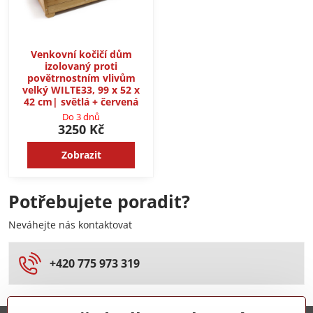
Venkovní kočičí dům
izolovaný proti
povětrnostním vlivům
velký WILTE33, 99 x 52 x
42 cm| světlá + červená
Do 3 dnů
3250 Kč
Zobrazit
Potřebujete poradit?
Neváhejte nás kontaktovat
+420 775 973 319