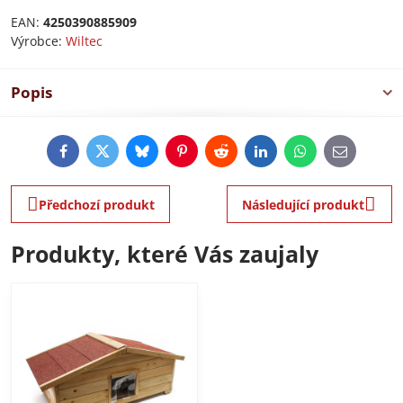
EAN:
4250390885909
Výrobce:
Wiltec
Popis
Facebook
Twitter
Bluesky
Pinterest
Reddit
LinkedIn
WhatsApp
E-
mail
Předchozí produkt
Následující produkt
Produkty, které Vás zaujaly