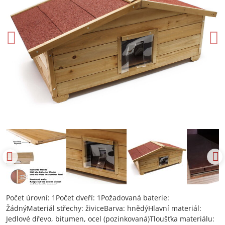
Počet úrovní: 1Počet dveří: 1Požadovaná baterie:
ŽádnýMateriál střechy: živiceBarva: hnědýHlavní materiál:
Jedlové dřevo, bitumen, ocel (pozinkovaná)Tloušťka materiálu: