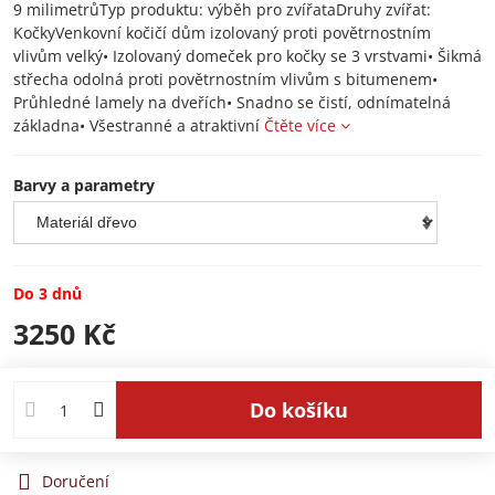
9 milimetrůTyp produktu: výběh pro zvířataDruhy zvířat:
KočkyVenkovní kočičí dům izolovaný proti povětrnostním
vlivům velký• Izolovaný domeček pro kočky se 3 vrstvami• Šikmá
střecha odolná proti povětrnostním vlivům s bitumenem•
Průhledné lamely na dveřích• Snadno se čistí, odnímatelná
základna• Všestranné a atraktivní
Čtěte více
Barvy a parametry
Do 3 dnů
3250 Kč
Do košíku
Doručení