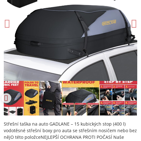
Střešní taška na auto GADLANE – 15 kubických stop (400 l)
vodotěsné střešní boxy pro auta se střešním nosičem nebo bez
nějO této položceNEJLEPŠÍ OCHRANA PROTI POČASÍ Naše