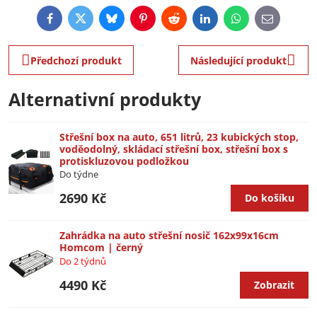
Facebook
Twitter
Bluesky
Pinterest
Reddit
LinkedIn
WhatsApp
E-
mail
Předchozí produkt
Následující produkt
Alternativní produkty
Střešní box na auto, 651 litrů, 23 kubických stop,
voděodolný, skládací střešní box, střešní box s
protiskluzovou podložkou
Do týdne
2690 Kč
Do košíku
Zahrádka na auto střešní nosič 162x99x16cm
Homcom | černý
Do 2 týdnů
4490 Kč
Zobrazit