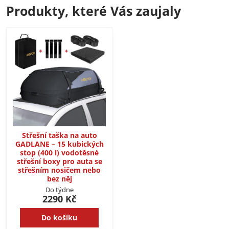
Produkty, které Vás zaujaly
Střešní taška na auto
GADLANE – 15 kubických
stop (400 l) vodotěsné
střešní boxy pro auta se
střešním nosičem nebo
bez něj
Do týdne
2290 Kč
Do košíku