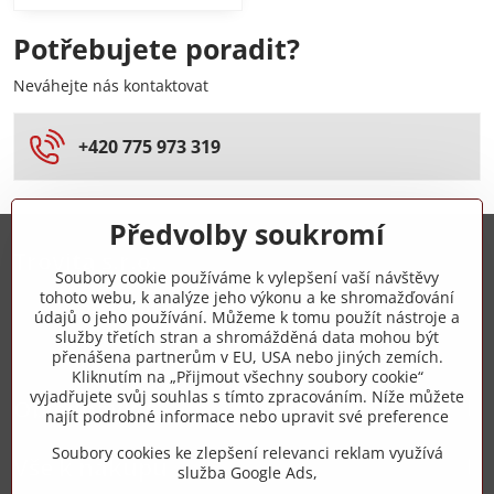
Potřebujete poradit?
Neváhejte nás kontaktovat
+420 775 973 319
Předvolby soukromí
Trovita s.r.o.
Soubory cookie používáme k vylepšení vaší návštěvy
tohoto webu, k analýze jeho výkonu a ke shromažďování
+420 775 973 319
údajů o jeho používání. Můžeme k tomu použít nástroje a
služby třetích stran a shromážděná data mohou být
přenášena partnerům v EU, USA nebo jiných zemích.
info​@zipzop​.cz
Kliknutím na „Přijmout všechny soubory cookie“
vyjadřujete svůj souhlas s tímto zpracováním. Níže můžete
Objednávky
najít podrobné informace nebo upravit své preference
Soubory cookies ke zlepšení relevanci reklam využívá
Vše k nákupu
služba Google Ads,