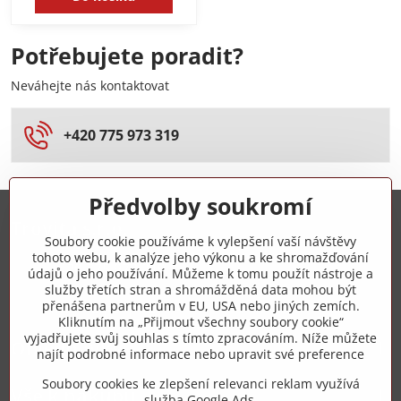
Potřebujete poradit?
Neváhejte nás kontaktovat
+420 775 973 319
Předvolby soukromí
Trovita s.r.o.
Soubory cookie používáme k vylepšení vaší návštěvy
tohoto webu, k analýze jeho výkonu a ke shromažďování
+420 775 973 319
údajů o jeho používání. Můžeme k tomu použít nástroje a
služby třetích stran a shromážděná data mohou být
přenášena partnerům v EU, USA nebo jiných zemích.
info​@zipzop​.cz
Kliknutím na „Přijmout všechny soubory cookie“
vyjadřujete svůj souhlas s tímto zpracováním. Níže můžete
Objednávky
najít podrobné informace nebo upravit své preference
Soubory cookies ke zlepšení relevanci reklam využívá
Vše k nákupu
služba Google Ads,