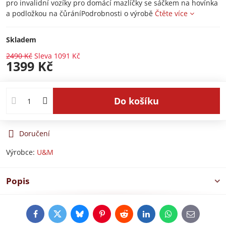
pro invalidní vozíky pro domácí mazlíčky se sáčkem na hovínka
a podložkou na čůráníPodrobnosti o výrobě
Čtěte více
Skladem
2490 Kč
Sleva
1091 Kč
1399 Kč
Do košíku
Doručení
Výrobce:
U&M
Popis
Facebook
Twitter
Bluesky
Pinterest
Reddit
LinkedIn
WhatsApp
E-
mail