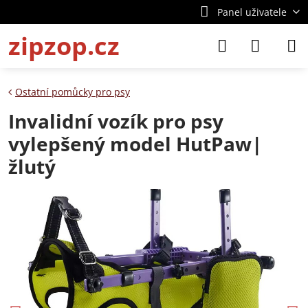
Panel uživatele
zipzop.cz
Ostatní pomůcky pro psy
Invalidní vozík pro psy
vylepšený model HutPaw|
žlutý