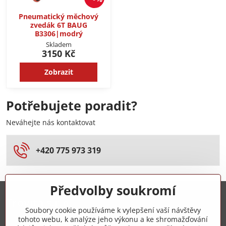
Pneumatický měchový
zvedák 6T BAUG
B3306|modrý
Skladem
3150 Kč
Zobrazit
Potřebujete poradit?
Neváhejte nás kontaktovat
+420 775 973 319
Předvolby soukromí
Trovita s.r.o.
Soubory cookie používáme k vylepšení vaší návštěvy
tohoto webu, k analýze jeho výkonu a ke shromažďování
+420 775 973 319