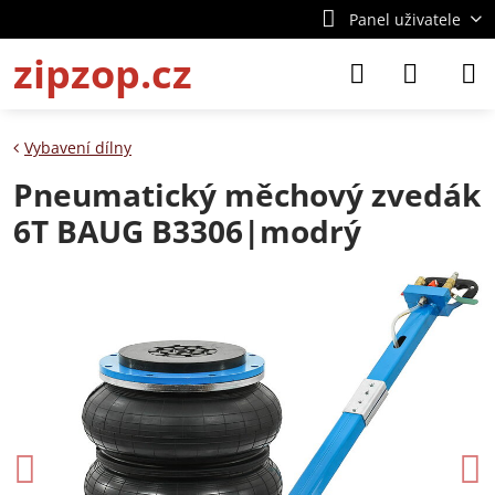
Panel uživatele
zipzop.cz
Vybavení dílny
Pneumatický měchový zvedák
6T BAUG B3306|modrý