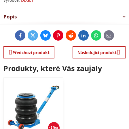
Výrobce:
DEGET
Popis
Facebook
Twitter
Bluesky
Pinterest
Reddit
LinkedIn
WhatsApp
E-
mail
Předchozí produkt
Následující produkt
Produkty, které Vás zaujaly
10%