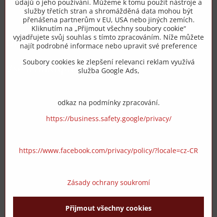
údajů o jeho používání. Můžeme k tomu použít nástroje a
služby třetích stran a shromážděná data mohou být
přenášena partnerům v EU, USA nebo jiných zemích.
info​@zipzop​.cz
Kliknutím na „Přijmout všechny soubory cookie“
vyjadřujete svůj souhlas s tímto zpracováním. Níže můžete
Objednávky
najít podrobné informace nebo upravit své preference
Soubory cookies ke zlepšení relevanci reklam využívá
Vše k nákupu
služba Google Ads,
odkaz na podmínky zpracování.
https://business.safety.google/privacy/
https://www.facebook.com/privacy/policy/?locale=cz-CR
Zásady ochrany soukromí
Přijmout všechny cookies