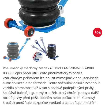
10%
Pneumatický měchový zvedák 6T Kod EAN 5904673574989
B3306 Popis produktu Tento pneumatický zvedák s
vzduchovým polštářem lze použít mimo jiné v pneuservisech,
autoservisech a na farmách. Tento sněhulák dokáže zvednout
vozidla o hmotnosti až 6 tun s bodově podepřenými prvky.
Součástí balení je gumový kroužek, který chrání prahy a další
nosné prvky před poškrábáním nebo poškozením. Gumový
kroužek umožňuje bezpečné zvedání a usnadňuje umístění