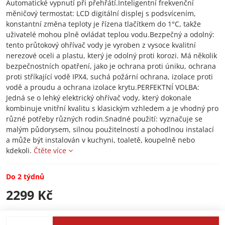
Automatické vypnutí při přehřátí.Inteligentní frekvenční
měničový termostat: LCD digitální displej s podsvícením,
konstantní změna teploty je řízena tlačítkem do 1°C, takže
uživatelé mohou plně ovládat teplou vodu.Bezpečný a odolný:
tento průtokový ohřívač vody je vyroben z vysoce kvalitní
nerezové oceli a plastu, který je odolný proti korozi. Má několik
bezpečnostních opatření, jako je ochrana proti úniku, ochrana
proti stříkající vodě IPX4, suchá požární ochrana, izolace proti
vodě a proudu a ochrana izolace krytu.PERFEKTNÍ VOLBA:
Jedná se o lehký elektrický ohřívač vody, který dokonale
kombinuje vnitřní kvalitu s klasickým vzhledem a je vhodný pro
různé potřeby různých rodin.Snadné použití: vyznačuje se
malým půdorysem, silnou použitelností a pohodlnou instalací
a může být instalován v kuchyni, toaletě, koupelně nebo
kdekoli.
Čtěte více
Do 2 týdnů
2299 Kč