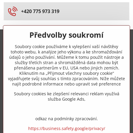
+420 775 973 319
Předvolby soukromí
Trovita s.r.o.
Soubory cookie používáme k vylepšení vaší návštěvy
tohoto webu, k analýze jeho výkonu a ke shromažďování
+420 775 973 319
údajů o jeho používání. Můžeme k tomu použít nástroje a
služby třetích stran a shromážděná data mohou být
přenášena partnerům v EU, USA nebo jiných zemích.
info​@zipzop​.cz
Kliknutím na „Přijmout všechny soubory cookie“
vyjadřujete svůj souhlas s tímto zpracováním. Níže můžete
Objednávky
najít podrobné informace nebo upravit své preference
Soubory cookies ke zlepšení relevanci reklam využívá
Vše k nákupu
služba Google Ads,
odkaz na podmínky zpracování.
https://business.safety.google/privacy/