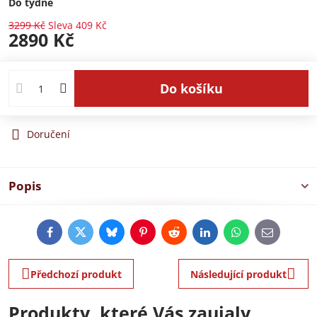
Do týdne
3299 Kč
Sleva
409 Kč
2890 Kč
Do košíku
Doručení
Popis
Facebook
Twitter
Bluesky
Pinterest
Reddit
LinkedIn
WhatsApp
E-
mail
Předchozí produkt
Následující produkt
Produkty, které Vás zaujaly