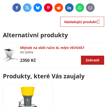
Facebook
Twitter
Bluesky
Pinterest
Reddit
LinkedIn
WhatsApp
E-
mail
Následující produkt
Alternativní produkty
Mlýnek na obilí ruční 4L mlýn VEVO457
Do týdne
2350 Kč
Zobrazit
Produkty, které Vás zaujaly