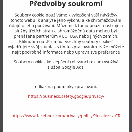
Předvolby soukromí
Trovita s.r.o.
Soubory cookie používáme k vylepšení vaší návštěvy
tohoto webu, k analýze jeho výkonu a ke shromažďování
+420 775 973 319
údajů o jeho používání. Můžeme k tomu použít nástroje a
služby třetích stran a shromážděná data mohou být
přenášena partnerům v EU, USA nebo jiných zemích.
info​@zipzop​.cz
Kliknutím na „Přijmout všechny soubory cookie“
vyjadřujete svůj souhlas s tímto zpracováním. Níže můžete
Objednávky
najít podrobné informace nebo upravit své preference
Soubory cookies ke zlepšení relevanci reklam využívá
Vše k nákupu
služba Google Ads,
odkaz na podmínky zpracování.
https://business.safety.google/privacy/
https://www.facebook.com/privacy/policy/?locale=cz-CR