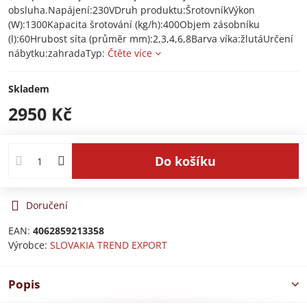
obsluha.Napájení:230VDruh produktu:ŠrotovníkVýkon
(W):1300Kapacita šrotování (kg/h):400Objem zásobníku
(l):60Hrubost síta (průměr mm):2,3,4,6,8Barva víka:žlutáUrčení
nábytku:zahradaTyp:
Čtěte více
Skladem
2950 Kč
Do košíku
Doručení
EAN:
4062859213358
Výrobce:
SLOVAKIA TREND EXPORT
Popis