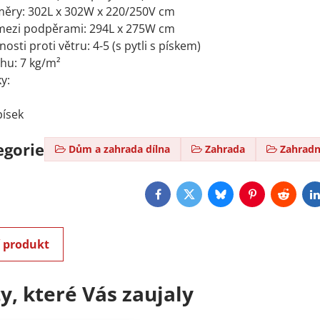
měry: 302L x 302W x 220/250V cm
mezi podpěrami: 294L x 275W cm
sti proti větru: 4-5 (s pytli s pískem)
hu: 7 kg/m²
y:
písek
egorie
Dům a zahrada dílna
Zahrada
Zahradn
Facebook
Twitter
Bluesky
Pinterest
Reddit
L
í produkt
y, které Vás zaujaly