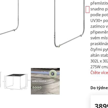
přemístit
snadno př
podle pot
UV30+ po
zatímco v
připevněn
svém mís
praskliná
čtyřmi pyt
altán sta
302L x 30
275W cmz
Čtěte víc
Do týdne
389