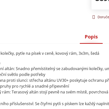
Doruče
Popis
 kolečky, pytle na písek v ceně, kovový rám, 3x3m, šedá
a
ní altán: Snadno přemístitelný se zabudovanými kolečky, um
eční světlo podle potřeby
na proti slunci: střecha altánu UV30+ poskytuje ochranu 
pruhy pro rychlé a snadné připevnění
vý rám: Terasový altán stojí pevně na svém místě, povrcho
ho příslušenství: Se čtyřmi pytli s pískem lze každý naplnit 