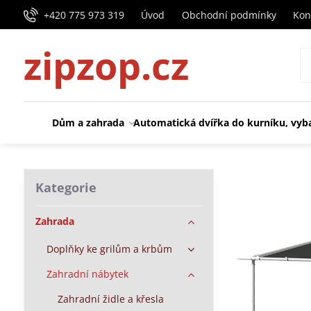
+420 775 973 319
Úvod
Obchodní podmínky
Kon
zipzop.cz
Dům a zahrada
Automatická dvířka do kurníku, vyb
Kategorie
Zahrada
Doplňky ke grilům a krbům
Zahradní nábytek
Zahradní židle a křesla