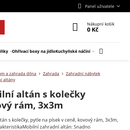
Panel uživatele
Nákupní košík
0 Kč
lňky
Ohřívací boxy na jídlo
Kuchyňské náčíní
m a zahrada dílna
Zahrada
Zahradní nábytek
í altány
lní altán s kolečky
vý rám, 3x3m
ltán s kolečky, pytle na písek v ceně, kovový rám, 3x3m,
kteristikaMobilní zahradní altán: Snadno