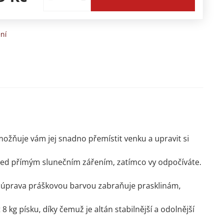
ní
ožňuje vám jej snadno přemístit venku a upravit si
před přímým slunečním zářením, zatímco vy odpočíváte.
vá úprava práškovou barvou zabraňuje prasklinám,
8 kg písku, díky čemuž je altán stabilnější a odolnější