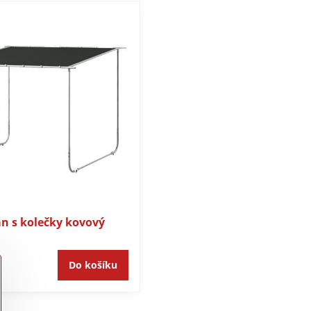
án s kolečky kovový
Do košíku