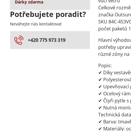
vůči větru
Dárky zdarma
Celkové rozměr
Potřebujete poradit?
značka Outsu
SKU 84C-453V
Neváhejte nás kontaktovat
počet paketů 
+420 775 973 319
Hlavní výhodou
potřeby upravi
různé zóny na 
Popis:
✔ Díky vestav
✔ Polyesterov
✔ Upevňovací p
✔ Ocelový rám 
✔ Čtyři pytle s
✔ Nutná mont
Technická data
✔ Barva: tmav
✔ Materiály: o