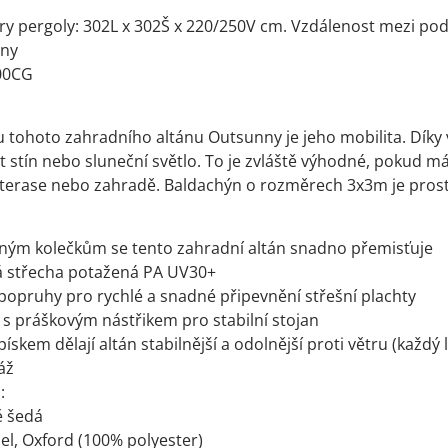
y pergoly: 302L x 302Š x 220/250V cm. Vzdálenost mezi po
nny
00CG
1
 tohoto zahradního altánu Outsunny je jeho mobilita. Díky
t stín nebo sluneční světlo. To je zvláště výhodné, pokud má
terase nebo zahradě. Baldachýn o rozměrech 3x3m je prostor
ěným kolečkům se tento zahradní altán snadno přemisťuje
á střecha potažená PA UV30+
opruhy pro rychlé a snadné připevnění střešní plachty
s práškovým nástřikem pro stabilní stojan
 pískem dělají altán stabilnější a odolnější proti větru (každý 
áž
:
ě šedá
cel, Oxford (100% polyester)