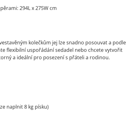
dpěrami: 294L x 275W cm
 vestavěným kolečkům jej lze snadno posouvat a podle
te flexibilní uspořádání sedadel nebo chcete vytvořit
ný a ideální pro posezení s přáteli a rodinou.
lze naplnit 8 kg písku)