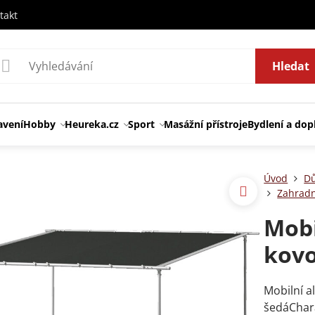
takt
Hledat
avení
Hobby
Heureka.cz
Sport
Masážní přístroje
Bydlení a dop
Úvod
Dů
Zahradn
Mobi
kovo
Mobilní a
šedáChara