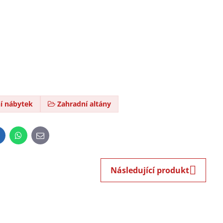
í nábytek
Zahradní altány
inkedIn
WhatsApp
E-
mail
Následující produkt