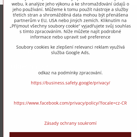
webu, k analýze jeho výkonu a ke shromažďování údajů o
jeho používání. Můžeme k tomu použít nástroje a služby
třetích stran a shromážděná data mohou být přenášena
Trovita s.r.o.
partnerům v EU, USA nebo jiných zemích. Kliknutím na
„Přijmout všechny soubory cookie“ vyjadřujete svůj souhlas
s tímto zpracováním. Níže můžete najít podrobné
+420 775 973 319
informace nebo upravit své preference
Soubory cookies ke zlepšení relevanci reklam využívá
info​@zipzop​.cz
služba Google Ads,
Objednávky
odkaz na podmínky zpracování.
Stav objednávky
https://business.safety.google/privacy/
https://www.facebook.com/privacy/policy/?locale=cz-CR
Zásady ochrany soukromí