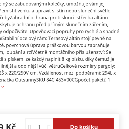
elný se zabudovanými kolečky, umožňuje vám jej
emístit venku a upravit si stín nebo sluneční světlo
řebyZahradní ochrana proti slunci: střecha altánu
skytuje ochranu před přímým slunečním zářením,
y odpočíváte. Upevňovací popruhy pro rychlé a snadné
íStabilní ocelový rám: Terasový altán stojí pevně na
tě, povrchová úprava práškovou barvou zabraňuje
m, loupání a rziVčetně montážního příslušenství: Se
li s pískem lze každý naplnit 8 kg písku, díky čemuž je
bilnější a odolnější vůči větruCelkové rozměry pergoly:
2Š x 220/250V cm. Vzdálenost mezi podpěrami: 294L x
načka OutsunnySKU 84C-453V00CGpočet paketů 1
e
9 Kč
Do košíku