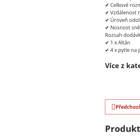
✔ Celkové roz
✔ Vzdálenost 
✔ Úroveň odolno
✔ Nosnost sně
Rozsah dodávk
✔ 1 x Altán
✔ 4 x pytle na 
Více z kat
Předchoz
Produkt