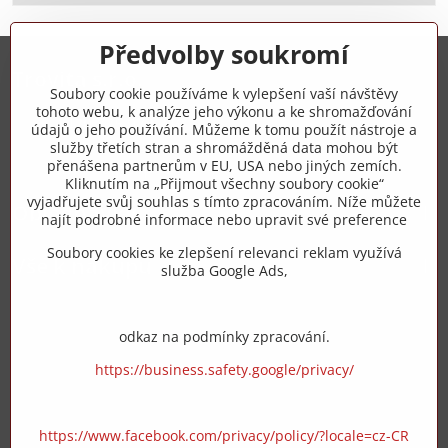
Předvolby soukromí
Trovita s.r.o.
Soubory cookie používáme k vylepšení vaší návštěvy
tohoto webu, k analýze jeho výkonu a ke shromažďování
+420 775 973 319
údajů o jeho používání. Můžeme k tomu použít nástroje a
služby třetích stran a shromážděná data mohou být
přenášena partnerům v EU, USA nebo jiných zemích.
info​@zipzop​.cz
Kliknutím na „Přijmout všechny soubory cookie“
vyjadřujete svůj souhlas s tímto zpracováním. Níže můžete
Objednávky
najít podrobné informace nebo upravit své preference
Soubory cookies ke zlepšení relevanci reklam využívá
Vše k nákupu
služba Google Ads,
odkaz na podmínky zpracování.
https://business.safety.google/privacy/
https://www.facebook.com/privacy/policy/?locale=cz-CR