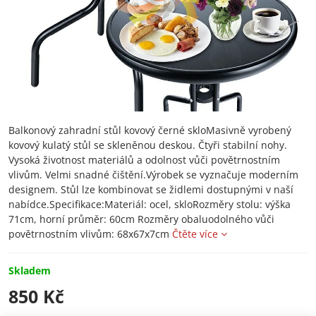
Balkonový zahradní stůl kovový černé skloMasivně vyrobený
kovový kulatý stůl se skleněnou deskou. Čtyři stabilní nohy.
Vysoká životnost materiálů a odolnost vůči povětrnostním
vlivům. Velmi snadné čištění.Výrobek se vyznačuje moderním
designem. Stůl lze kombinovat se židlemi dostupnými v naší
nabídce.Specifikace:Materiál: ocel, skloRozměry stolu: výška
71cm, horní průměr: 60cm Rozměry obaluodolného vůči
povětrnostním vlivům: 68x67x7cm
Čtěte více
Skladem
850 Kč