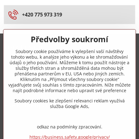
+420 775 973 319
Předvolby soukromí
Trovita s.r.o.
Soubory cookie používáme k vylepšení vaší návštěvy
tohoto webu, k analýze jeho výkonu a ke shromažďování
+420 775 973 319
údajů o jeho používání. Můžeme k tomu použít nástroje a
služby třetích stran a shromážděná data mohou být
přenášena partnerům v EU, USA nebo jiných zemích.
info​@zipzop​.cz
Kliknutím na „Přijmout všechny soubory cookie“
vyjadřujete svůj souhlas s tímto zpracováním. Níže můžete
Objednávky
najít podrobné informace nebo upravit své preference
Soubory cookies ke zlepšení relevanci reklam využívá
Vše k nákupu
služba Google Ads,
odkaz na podmínky zpracování.
https://business.safety.google/privacy/