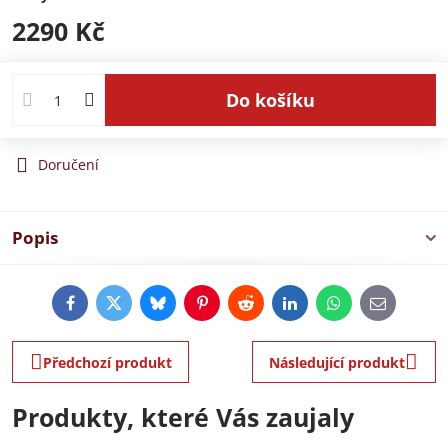
2290 Kč
Do košíku
Doručení
Popis
Facebook
Twitter
Bluesky
Pinterest
Reddit
LinkedIn
WhatsApp
E-
mail
Předchozí produkt
Následující produkt
Produkty, které Vás zaujaly