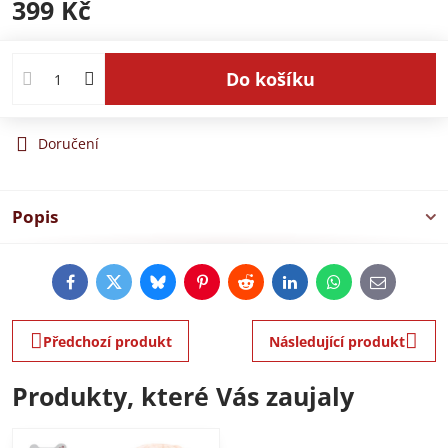
399 Kč
Do košíku
Doručení
Popis
Facebook
Twitter
Bluesky
Pinterest
Reddit
LinkedIn
WhatsApp
E-
mail
Předchozí produkt
Následující produkt
Produkty, které Vás zaujaly