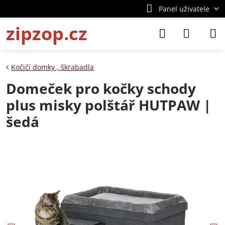
Panel uživatele
zipzop.cz
Kočičí domky , škrabadla
Domeček pro kočky schody
plus misky polštář HUTPAW |
šedá