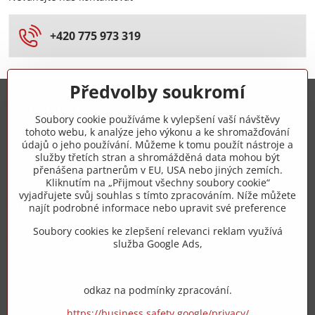
+420 775 973 319
Předvolby soukromí
Trovita s.r.o.
Soubory cookie používáme k vylepšení vaší návštěvy
tohoto webu, k analýze jeho výkonu a ke shromažďování
+420 775 973 319
údajů o jeho používání. Můžeme k tomu použít nástroje a
služby třetích stran a shromážděná data mohou být
přenášena partnerům v EU, USA nebo jiných zemích.
info​@zipzop​.cz
Kliknutím na „Přijmout všechny soubory cookie“
vyjadřujete svůj souhlas s tímto zpracováním. Níže můžete
Objednávky
najít podrobné informace nebo upravit své preference
Soubory cookies ke zlepšení relevanci reklam využívá
Vše k nákupu
služba Google Ads,
odkaz na podmínky zpracování.
https://business.safety.google/privacy/