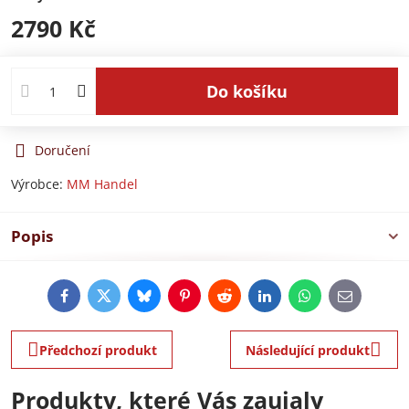
2790 Kč
Do košíku
Doručení
Výrobce:
MM Handel
Popis
Facebook
Twitter
Bluesky
Pinterest
Reddit
LinkedIn
WhatsApp
E-
mail
Předchozí produkt
Následující produkt
Produkty, které Vás zaujaly