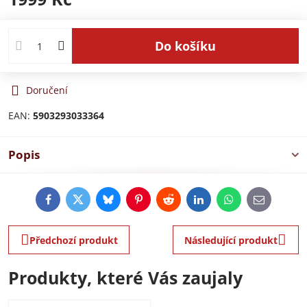
Do košíku
Doručení
EAN:
5903293033364
Popis
Facebook
Twitter
Bluesky
Pinterest
Reddit
LinkedIn
WhatsApp
E-
mail
Předchozí produkt
Následující produkt
Produkty, které Vás zaujaly