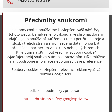
+420 775 973 319
Předvolby soukromí
Trovita s.r.o.
Soubory cookie používáme k vylepšení vaší návštěvy
tohoto webu, k analýze jeho výkonu a ke shromažďování
+420 775 973 319
údajů o jeho používání. Můžeme k tomu použít nástroje a
služby třetích stran a shromážděná data mohou být
přenášena partnerům v EU, USA nebo jiných zemích.
info​@zipzop​.cz
Kliknutím na „Přijmout všechny soubory cookie“
vyjadřujete svůj souhlas s tímto zpracováním. Níže můžete
Objednávky
najít podrobné informace nebo upravit své preference
Soubory cookies ke zlepšení relevanci reklam využívá
Vše k nákupu
služba Google Ads,
odkaz na podmínky zpracování.
https://business.safety.google/privacy/