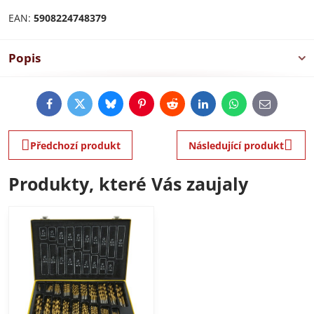
EAN:
5908224748379
Popis
Facebook
Twitter
Bluesky
Pinterest
Reddit
LinkedIn
WhatsApp
E-
mail
Předchozí produkt
Následující produkt
Produkty, které Vás zaujaly