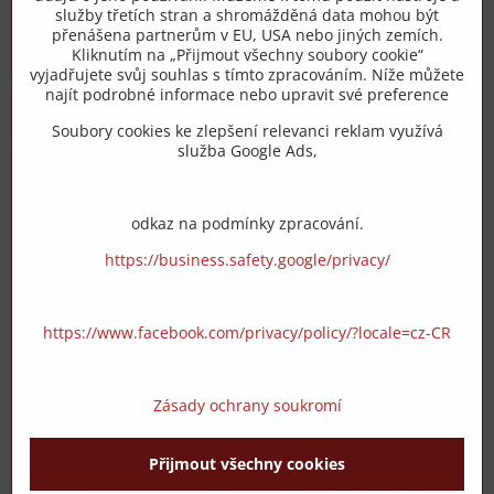
služby třetích stran a shromážděná data mohou být
přenášena partnerům v EU, USA nebo jiných zemích.
info​@zipzop​.cz
Kliknutím na „Přijmout všechny soubory cookie“
vyjadřujete svůj souhlas s tímto zpracováním. Níže můžete
Objednávky
najít podrobné informace nebo upravit své preference
Soubory cookies ke zlepšení relevanci reklam využívá
Vše k nákupu
služba Google Ads,
odkaz na podmínky zpracování.
https://business.safety.google/privacy/
https://www.facebook.com/privacy/policy/?locale=cz-CR
Zásady ochrany soukromí
Přijmout všechny cookies
©
2026
Copyright
Předvolby soukromí
Zásady ochrany soukromí