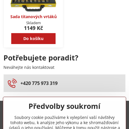
Sada titanových vrtáků
Skladem
1149 Kč
Do košíku
Potřebujete poradit?
Neváhejte nás kontaktovat
+420 775 973 319
Předvolby soukromí
Trovita s.r.o.
Soubory cookie používáme k vylepšení vaší návštěvy
tohoto webu, k analýze jeho výkonu a ke shromažďování
+420 775 973 319
údajů o jeho používání. Můžeme k tomu použít nástroje a