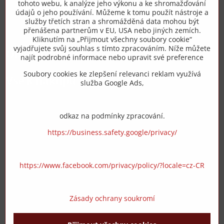
tohoto webu, k analýze jeho výkonu a ke shromažďování
+420 775 973 319
údajů o jeho používání. Můžeme k tomu použít nástroje a
služby třetích stran a shromážděná data mohou být
přenášena partnerům v EU, USA nebo jiných zemích.
info​@zipzop​.cz
Kliknutím na „Přijmout všechny soubory cookie“
vyjadřujete svůj souhlas s tímto zpracováním. Níže můžete
Objednávky
najít podrobné informace nebo upravit své preference
Soubory cookies ke zlepšení relevanci reklam využívá
Vše k nákupu
služba Google Ads,
odkaz na podmínky zpracování.
https://business.safety.google/privacy/
https://www.facebook.com/privacy/policy/?locale=cz-CR
Zásady ochrany soukromí