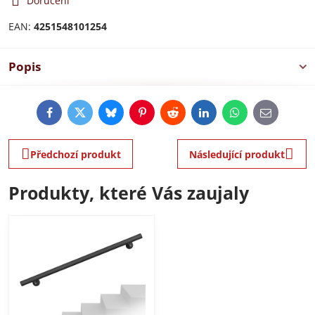
Doručení
EAN:
4251548101254
Popis
Facebook
Twitter
Bluesky
Pinterest
Reddit
LinkedIn
WhatsApp
E-
mail
Předchozí produkt
Následující produkt
Produkty, které Vás zaujaly