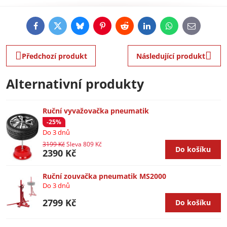
Facebook
Twitter
Bluesky
Pinterest
Reddit
LinkedIn
WhatsApp
E-
mail
Předchozí produkt
Následující produkt
Alternativní produkty
Ruční vyvažovačka pneumatik
-25%
Do 3 dnů
3199 Kč
Sleva 809 Kč
Do košíku
2390 Kč
Ruční zouvačka pneumatik MS2000
Do 3 dnů
2799 Kč
Do košíku