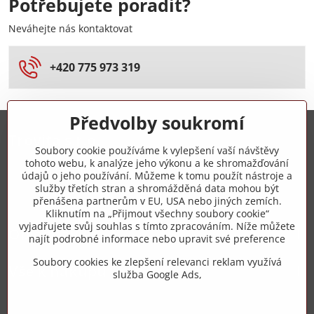
Potřebujete poradit?
Neváhejte nás kontaktovat
+420 775 973 319
Předvolby soukromí
Trovita s.r.o.
Soubory cookie používáme k vylepšení vaší návštěvy
tohoto webu, k analýze jeho výkonu a ke shromažďování
+420 775 973 319
údajů o jeho používání. Můžeme k tomu použít nástroje a
služby třetích stran a shromážděná data mohou být
přenášena partnerům v EU, USA nebo jiných zemích.
info​@zipzop​.cz
Kliknutím na „Přijmout všechny soubory cookie“
vyjadřujete svůj souhlas s tímto zpracováním. Níže můžete
Objednávky
najít podrobné informace nebo upravit své preference
Soubory cookies ke zlepšení relevanci reklam využívá
Vše k nákupu
služba Google Ads,